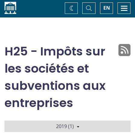
Accueil
Basculer
Togg
EN
Changez
la
navi
recherche
de
thème
H25 - Impôts sur
les sociétés et
subventions aux
entreprises
2019 (1)