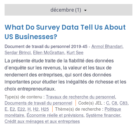
décembre (1)
What Do Survey Data Tell Us About
US Businesses?
Document de travail du personnel 2019-45
Anmol Bhandari
,
Serdar Birinci
,
Ellen McGrattan
,
Kurt See
La présente étude traite de la fiabilité des données
d’enquête sur les revenus, la valeur et les taux de
rendement des entreprises, qui sont des données
importantes pour étudier les inégalités de richesse et les
choix entrepreneuriaux.
Type(s) de contenu
:
Travaux de recherche du personnel
,
Documents de travail du personnel
Code(s) JEL
:
C
,
C8
,
C83
,
E
,
E2
,
E22
,
H
,
H2
,
H25
Thème(s) de recherche
:
Politique
monétaire
,
Économie réelle et prévisions
,
Système financier
,
Crédit aux ménages et aux entreprises