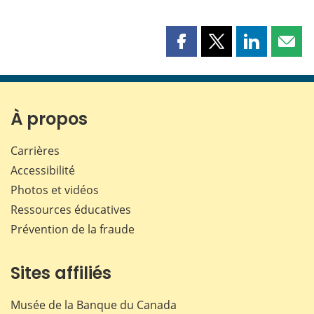
Partager
Partager
Partager
Part
cette
cette
cette
cette
page
page
page
page
sur
sur
sur
par
Facebook
X
LinkedIn
courr
À propos
Carrières
Accessibilité
Photos et vidéos
Ressources éducatives
Prévention de la fraude
Sites affiliés
Musée de la Banque du Canada