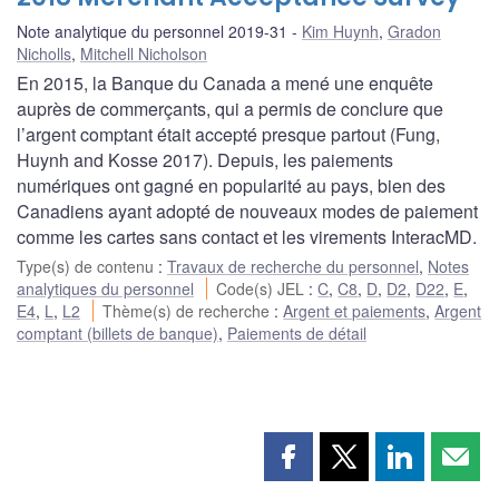
Note analytique du personnel 2019-31
Kim Huynh
,
Gradon
Nicholls
,
Mitchell Nicholson
En 2015, la Banque du Canada a mené une enquête
auprès de commerçants, qui a permis de conclure que
l’argent comptant était accepté presque partout (Fung,
Huynh and Kosse 2017). Depuis, les paiements
numériques ont gagné en popularité au pays, bien des
Canadiens ayant adopté de nouveaux modes de paiement
comme les cartes sans contact et les virements InteracMD.
Type(s) de contenu
:
Travaux de recherche du personnel
,
Notes
analytiques du personnel
Code(s) JEL
:
C
,
C8
,
D
,
D2
,
D22
,
E
,
E4
,
L
,
L2
Thème(s) de recherche
:
Argent et paiements
,
Argent
comptant (billets de banque)
,
Paiements de détail
Partager
Partager
Partager
Part
cette
cette
cette
cette