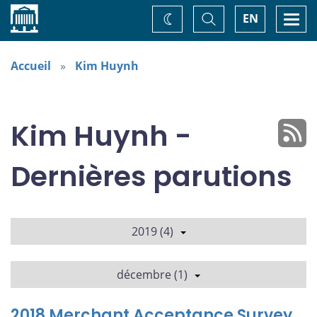
Accueil
Basculer
Togg
EN
Changez
la
navi
recherche
de
thème
Accueil
Kim Huynh
Kim Huynh -
Dernières parutions
2019 (4)
décembre (1)
2018 Merchant Acceptance Survey