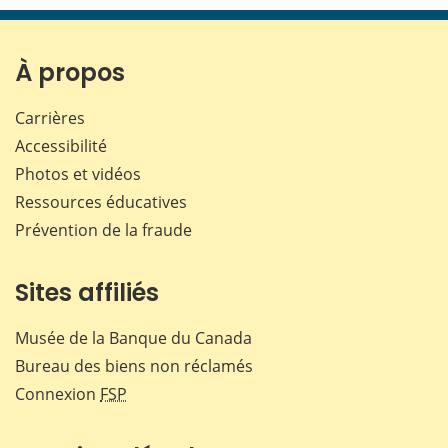
page
page
page
page
sur
sur
sur
par
Facebook
X
LinkedIn
courr
À propos
Carrières
Accessibilité
Photos et vidéos
Ressources éducatives
Prévention de la fraude
Sites affiliés
Musée de la Banque du Canada
Bureau des biens non réclamés
Connexion
FSP