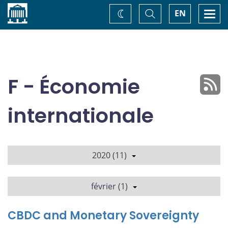
Accueil
Basculer
Togg
EN
Changez
la
navi
recherche
de
thème
F - Économie
internationale
2020 (11)
février (1)
CBDC and Monetary Sovereignty