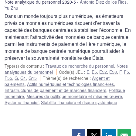
Note analytique du personnel 2020-5
Antonio Diez de los Rios
,
Yu Zhu
Dans un monde toujours plus numérique, les émetteurs
privés de monnaies numériques risquent d’entraver la
capacité des banques centrales à stabiliser l’économie. En
maintenant l’attractivité des monnaies de banque centrale
parmi les instruments de paiement de l’ère numérique, la
monnaie de banque centrale numérique pourrait aider à
préserver la souveraineté monétaire des États.
Type(s) de contenu
:
Travaux de recherche du personnel
,
Notes
analytiques du personnel
Code(s) JEL
:
E
,
E5
,
E52
,
E58
,
F
,
F5
,
F55
,
G
,
G1
,
G15
Thème(s) de recherche
:
Argent et
paiements
,
Actifs numériques et technologies financières
,
Infrastructures de paiement et de marchés financiers
,
Politique
monétaire
,
Mesures de politique monétaire et mise en œuvre
,
Système financier
,
Stabilité financière et risque systémique