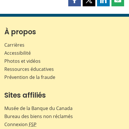
Partager
Partager
Partager
Part
cette
cette
cette
cette
page
page
page
page
sur
sur
sur
par
Facebook
X
LinkedIn
courr
À propos
Carrières
Accessibilité
Photos et vidéos
Ressources éducatives
Prévention de la fraude
Sites affiliés
Musée de la Banque du Canada
Bureau des biens non réclamés
Connexion
FSP