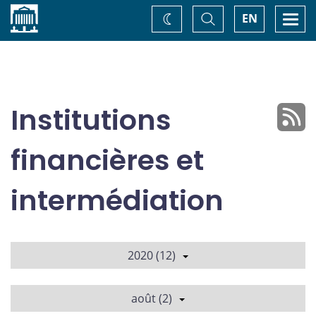
Accueil
Basculer
Togg
EN
Changez
la
navi
recherche
de
thème
Institutions
financières et
intermédiation
2020 (12)
août (2)