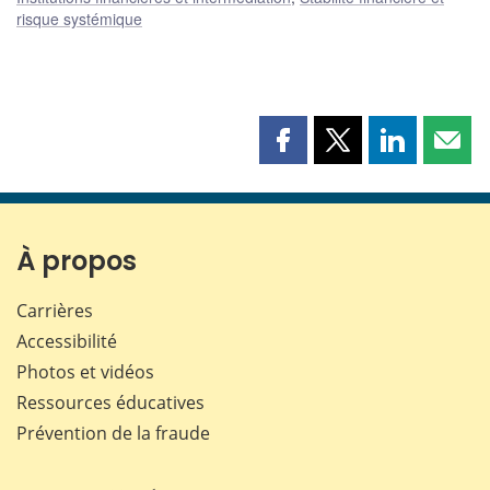
risque systémique
Partager
Partager
Partager
Part
cette
cette
cette
cette
page
page
page
page
sur
sur
sur
par
Facebook
X
LinkedIn
courr
À propos
Carrières
Accessibilité
Photos et vidéos
Ressources éducatives
Prévention de la fraude