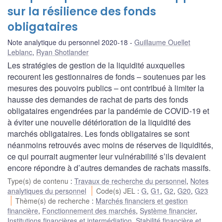
sur la résilience des fonds
obligataires
Note analytique du personnel 2020-18
Guillaume Ouellet
Leblanc
,
Ryan Shotlander
Les stratégies de gestion de la liquidité auxquelles
recourent les gestionnaires de fonds – soutenues par les
mesures des pouvoirs publics – ont contribué à limiter la
hausse des demandes de rachat de parts des fonds
obligataires engendrées par la pandémie de COVID-19 et
à éviter une nouvelle détérioration de la liquidité des
marchés obligataires. Les fonds obligataires se sont
néanmoins retrouvés avec moins de réserves de liquidités,
ce qui pourrait augmenter leur vulnérabilité s’ils devaient
encore répondre à d’autres demandes de rachats massifs.
Type(s) de contenu
:
Travaux de recherche du personnel
,
Notes
analytiques du personnel
Code(s) JEL
:
G
,
G1
,
G2
,
G20
,
G23
Thème(s) de recherche
:
Marchés financiers et gestion
financière
,
Fonctionnement des marchés
,
Système financier
,
Institutions financières et intermédiation
,
Stabilité financière et