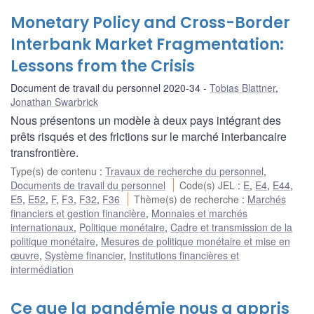
Monetary Policy and Cross-Border
Interbank Market Fragmentation:
Lessons from the Crisis
Document de travail du personnel 2020-34
Tobias Blattner
,
Jonathan Swarbrick
Nous présentons un modèle à deux pays intégrant des
prêts risqués et des frictions sur le marché interbancaire
transfrontière.
Type(s) de contenu
:
Travaux de recherche du personnel
,
Documents de travail du personnel
Code(s) JEL
:
E
,
E4
,
E44
,
E5
,
E52
,
F
,
F3
,
F32
,
F36
Thème(s) de recherche
:
Marchés
financiers et gestion financière
,
Monnaies et marchés
internationaux
,
Politique monétaire
,
Cadre et transmission de la
politique monétaire
,
Mesures de politique monétaire et mise en
œuvre
,
Système financier
,
Institutions financières et
intermédiation
Ce que la pandémie nous a appris