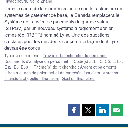
Rivadeneyra
,
Nellie Zhang
Dans le cadre de la modernisation de son infrastructure de
systèmes de paiement de base, le Canada remplacera le
Système de transfert de paiements de grande valeur
(STPGV) par un nouveau système à règlement brut en
temps réel (RBTR) nommé Lynx. Une des questions
cruciales pour les décideurs concerne la façon dont Lynx
devrait être conçu.
Type(s) de contenu
:
Travaux de recherche du personnel
,
Documents d'analyse du personnel
Code(s) JEL
:
C
,
C5
,
E
,
E4
,
E42
,
E5
,
E58
Thème(s) de recherche
:
Argent et paiements
,
Infrastructures de paiement et de marchés financiers
,
Marchés
financiers et gestion financière
,
Gestion financière
Partager
Partager
Partager
Part
cette
cette
cette
cette
page
page
page
page