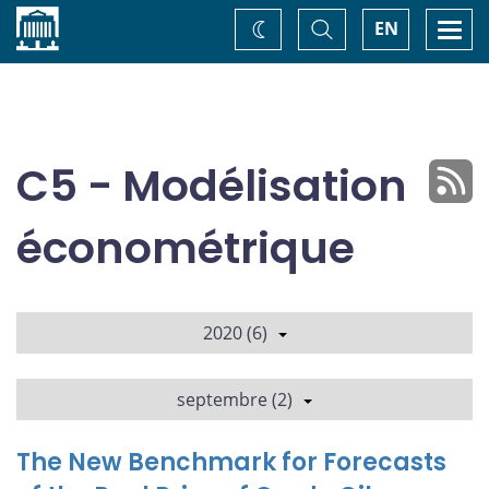
Accueil
Basculer
Togg
EN
Changez
la
navi
recherche
de
thème
C5 - Modélisation
économétrique
2020 (6)
septembre (2)
The New Benchmark for Forecasts