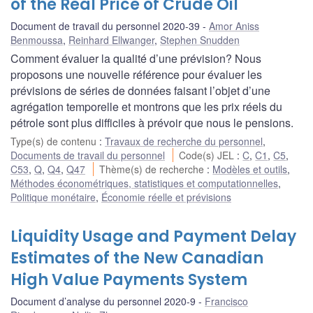
of the Real Price of Crude Oil
Document de travail du personnel 2020-39
Amor Aniss
Benmoussa
,
Reinhard Ellwanger
,
Stephen Snudden
Comment évaluer la qualité d’une prévision? Nous
proposons une nouvelle référence pour évaluer les
prévisions de séries de données faisant l’objet d’une
agrégation temporelle et montrons que les prix réels du
pétrole sont plus difficiles à prévoir que nous le pensions.
Type(s) de contenu
:
Travaux de recherche du personnel
,
Documents de travail du personnel
Code(s) JEL
:
C
,
C1
,
C5
,
C53
,
Q
,
Q4
,
Q47
Thème(s) de recherche
:
Modèles et outils
,
Méthodes économétriques, statistiques et computationnelles
,
Politique monétaire
,
Économie réelle et prévisions
Liquidity Usage and Payment Delay
Estimates of the New Canadian
High Value Payments System
Document d’analyse du personnel 2020-9
Francisco