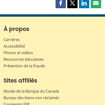
Partager
Partager
Partager
Part
cette
cette
cette
cette
page
page
page
page
sur
sur
sur
par
Facebook
X
LinkedIn
courr
À propos
Carrières
Accessibilité
Photos et vidéos
Ressources éducatives
Prévention de la fraude
Sites affiliés
Musée de la Banque du Canada
Bureau des biens non réclamés
Connexion
FSP