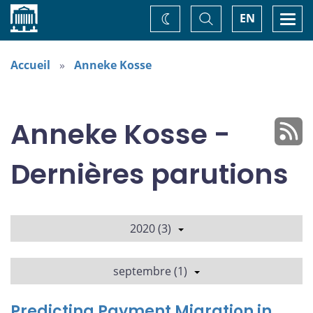
Accueil
Basculer
Togg
EN
Changez
la
navi
recherche
de
thème
Accueil
Anneke Kosse
Anneke Kosse -
Dernières parutions
2020 (3)
septembre (1)
Predicting Payment Migration in