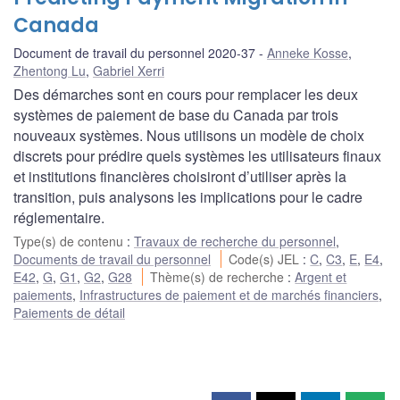
Canada
Document de travail du personnel 2020-37
Anneke Kosse
,
Zhentong Lu
,
Gabriel Xerri
Des démarches sont en cours pour remplacer les deux
systèmes de paiement de base du Canada par trois
nouveaux systèmes. Nous utilisons un modèle de choix
discrets pour prédire quels systèmes les utilisateurs finaux
et institutions financières choisiront d’utiliser après la
transition, puis analysons les implications pour le cadre
réglementaire.
Type(s) de contenu
:
Travaux de recherche du personnel
,
Documents de travail du personnel
Code(s) JEL
:
C
,
C3
,
E
,
E4
,
E42
,
G
,
G1
,
G2
,
G28
Thème(s) de recherche
:
Argent et
paiements
,
Infrastructures de paiement et de marchés financiers
,
Paiements de détail