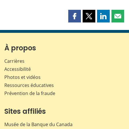
Partager
Partager
Partager
Part
cette
cette
cette
cette
page
page
page
page
sur
sur
sur
par
Facebook
X
LinkedIn
courr
À propos
Carrières
Accessibilité
Photos et vidéos
Ressources éducatives
Prévention de la fraude
Sites affiliés
Musée de la Banque du Canada