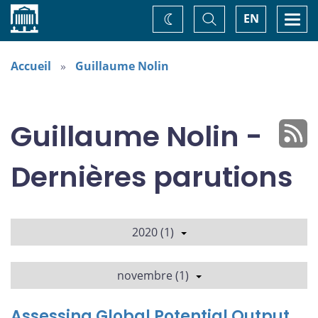
Accueil
Basculer
Togg
EN
Changez
la
navi
recherche
de
thème
Accueil
Guillaume Nolin
Guillaume Nolin -
Dernières parutions
2020 (1)
novembre (1)
Assessing Global Potential Output