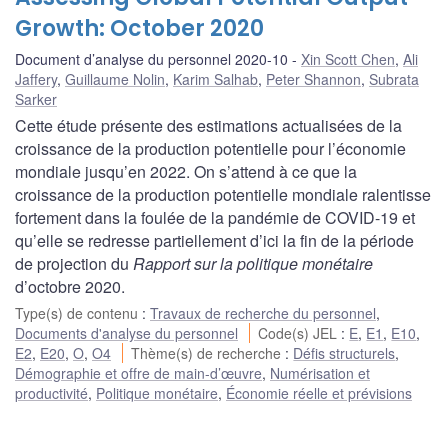
Growth: October 2020
Document d’analyse du personnel 2020-10
Xin Scott Chen
,
Ali
Jaffery
,
Guillaume Nolin
,
Karim Salhab
,
Peter Shannon
,
Subrata
Sarker
Cette étude présente des estimations actualisées de la
croissance de la production potentielle pour l’économie
mondiale jusqu’en 2022. On s’attend à ce que la
croissance de la production potentielle mondiale ralentisse
fortement dans la foulée de la pandémie de COVID-19 et
qu’elle se redresse partiellement d’ici la fin de la période
de projection du
Rapport sur la politique monétaire
d’octobre 2020.
Type(s) de contenu
:
Travaux de recherche du personnel
,
Documents d'analyse du personnel
Code(s) JEL
:
E
,
E1
,
E10
,
E2
,
E20
,
O
,
O4
Thème(s) de recherche
:
Défis structurels
,
Démographie et offre de main-d’œuvre
,
Numérisation et
productivité
,
Politique monétaire
,
Économie réelle et prévisions