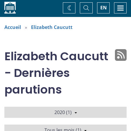
Accueil
Basculer
Togg
EN
Changez
la
navi
recherche
de
thème
Accueil
Elizabeth Caucutt
Elizabeth Caucutt
- Dernières
parutions
2020 (1)
Tous les mois (1)