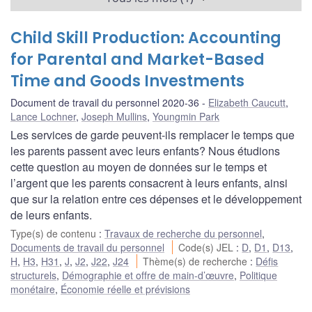
Child Skill Production: Accounting
for Parental and Market-Based
Time and Goods Investments
Document de travail du personnel 2020-36
Elizabeth Caucutt
,
Lance Lochner
,
Joseph Mullins
,
Youngmin Park
Les services de garde peuvent-ils remplacer le temps que
les parents passent avec leurs enfants? Nous étudions
cette question au moyen de données sur le temps et
l’argent que les parents consacrent à leurs enfants, ainsi
que sur la relation entre ces dépenses et le développement
de leurs enfants.
Type(s) de contenu
:
Travaux de recherche du personnel
,
Documents de travail du personnel
Code(s) JEL
:
D
,
D1
,
D13
,
H
,
H3
,
H31
,
J
,
J2
,
J22
,
J24
Thème(s) de recherche
:
Défis
structurels
,
Démographie et offre de main-d’œuvre
,
Politique
monétaire
,
Économie réelle et prévisions