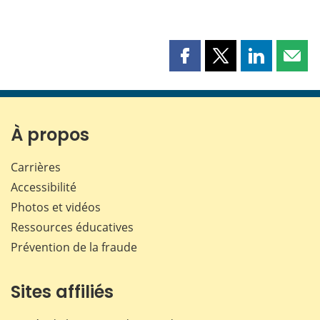
Partager
Partager
Partager
Part
cette
cette
cette
cette
page
page
page
page
sur
sur
sur
par
Facebook
X
LinkedIn
courr
À propos
Carrières
Accessibilité
Photos et vidéos
Ressources éducatives
Prévention de la fraude
Sites affiliés