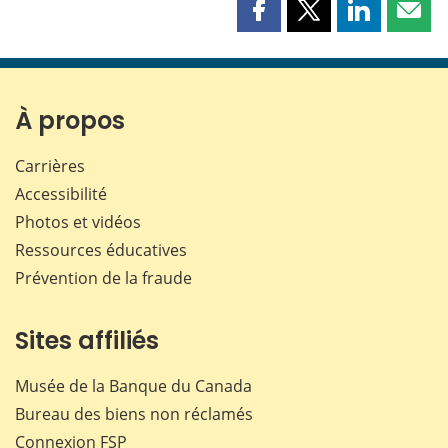
Partager
Partager
Partager
Part
cette
cette
cette
cette
page
page
page
page
sur
sur
sur
par
Facebook
X
LinkedIn
courr
À propos
Carrières
Accessibilité
Photos et vidéos
Ressources éducatives
Prévention de la fraude
Sites affiliés
Musée de la Banque du Canada
Bureau des biens non réclamés
Connexion
FSP