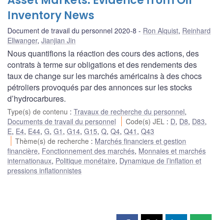
Asset Markets: Evidence from Oil
Inventory News
Document de travail du personnel 2020-8
Ron Alquist
,
Reinhard
Ellwanger
,
Jianjian Jin
Nous quantifions la réaction des cours des actions, des
contrats à terme sur obligations et des rendements des
taux de change sur les marchés américains à des chocs
pétroliers provoqués par des annonces sur les stocks
d’hydrocarbures.
Type(s) de contenu
:
Travaux de recherche du personnel
,
Documents de travail du personnel
Code(s) JEL
:
D
,
D8
,
D83
,
E
,
E4
,
E44
,
G
,
G1
,
G14
,
G15
,
Q
,
Q4
,
Q41
,
Q43
Thème(s) de recherche
:
Marchés financiers et gestion
financière
,
Fonctionnement des marchés
,
Monnaies et marchés
internationaux
,
Politique monétaire
,
Dynamique de l’inflation et
pressions inflationnistes