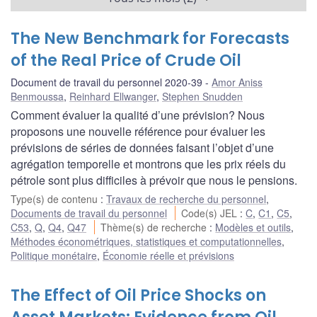
The New Benchmark for Forecasts
of the Real Price of Crude Oil
Document de travail du personnel 2020-39
Amor Aniss
Benmoussa
,
Reinhard Ellwanger
,
Stephen Snudden
Comment évaluer la qualité d’une prévision? Nous
proposons une nouvelle référence pour évaluer les
prévisions de séries de données faisant l’objet d’une
agrégation temporelle et montrons que les prix réels du
pétrole sont plus difficiles à prévoir que nous le pensions.
Type(s) de contenu
:
Travaux de recherche du personnel
,
Documents de travail du personnel
Code(s) JEL
:
C
,
C1
,
C5
,
C53
,
Q
,
Q4
,
Q47
Thème(s) de recherche
:
Modèles et outils
,
Méthodes économétriques, statistiques et computationnelles
,
Politique monétaire
,
Économie réelle et prévisions
The Effect of Oil Price Shocks on