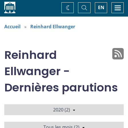
Accueil
Basculer
Togg
EN
Changez
la
navi
recherche
de
thème
Accueil
Reinhard Ellwanger
Reinhard
Ellwanger -
Dernières parutions
2020 (2)
Tous les mois (2)