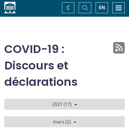
Accueil
Basculer
Togg
EN
Changez
la
navi
recherche
de
thème
COVID-19 :
Discours et
déclarations
2021 (17)
mars (2)