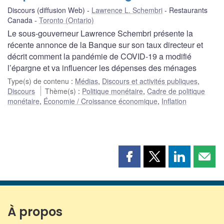
Discours (diffusion Web)
Lawrence L. Schembri
Restaurants
Canada
Toronto (Ontario)
Le sous-gouverneur Lawrence Schembri présente la
récente annonce de la Banque sur son taux directeur et
décrit comment la pandémie de COVID-19 a modifié
l’épargne et va influencer les dépenses des ménages
Type(s) de contenu
:
Médias
,
Discours et activités publiques
,
Discours
Thème(s)
:
Politique monétaire
,
Cadre de politique
monétaire
,
Économie / Croissance économique
,
Inflation
Partager
Partager
Partager
Part
cette
cette
cette
cette
page
page
page
page
sur
sur
sur
par
Facebook
X
LinkedIn
courr
À propos