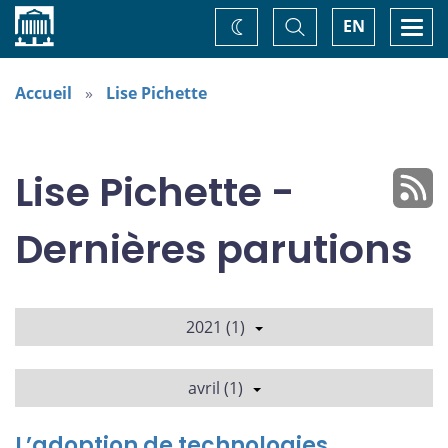
Accueil
Basculer
Togg
EN
Changez
la
navi
recherche
de
thème
Accueil
Lise Pichette
Lise Pichette -
Dernières parutions
2021 (1)
avril (1)
L’adoption de technologies