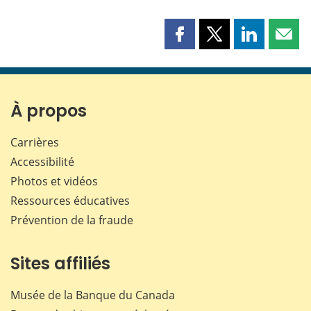
Partager
Partager
Partager
Part
cette
cette
cette
cette
page
page
page
page
sur
sur
sur
par
Facebook
X
LinkedIn
courr
À propos
Carrières
Accessibilité
Photos et vidéos
Ressources éducatives
Prévention de la fraude
Sites affiliés
Musée de la Banque du Canada