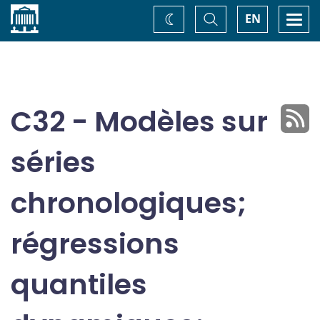
Accueil
Basculer
Togg
EN
Changez
la
navi
recherche
de
thème
C32 - Modèles sur
séries
chronologiques;
régressions
quantiles