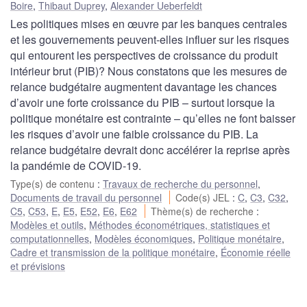
Boire
,
Thibaut Duprey
,
Alexander Ueberfeldt
Les politiques mises en œuvre par les banques centrales
et les gouvernements peuvent-elles influer sur les risques
qui entourent les perspectives de croissance du produit
intérieur brut (PIB)? Nous constatons que les mesures de
relance budgétaire augmentent davantage les chances
d’avoir une forte croissance du PIB – surtout lorsque la
politique monétaire est contrainte – qu’elles ne font baisser
les risques d’avoir une faible croissance du PIB. La
relance budgétaire devrait donc accélérer la reprise après
la pandémie de COVID-19.
Type(s) de contenu
:
Travaux de recherche du personnel
,
Documents de travail du personnel
Code(s) JEL
:
C
,
C3
,
C32
,
C5
,
C53
,
E
,
E5
,
E52
,
E6
,
E62
Thème(s) de recherche
:
Modèles et outils
,
Méthodes économétriques, statistiques et
computationnelles
,
Modèles économiques
,
Politique monétaire
,
Cadre et transmission de la politique monétaire
,
Économie réelle
et prévisions