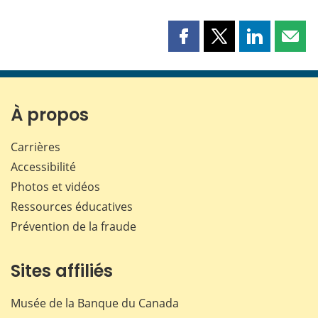
Partager
Partager
Partager
Part
cette
cette
cette
cette
page
page
page
page
sur
sur
sur
par
Facebook
X
LinkedIn
courr
À propos
Carrières
Accessibilité
Photos et vidéos
Ressources éducatives
Prévention de la fraude
Sites affiliés
Musée de la Banque du Canada