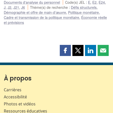
Documents d'analyse du personnel
Code(s) JEL
:
E
,
E2
,
E24
,
J
,
J2
,
J21
,
J6
Thème(s) de recherche
:
Défis structurels
,
Démographie et offre de main-d’œuvre
,
Politique monétaire
,
Cadre et transmission de la politique monétaire
,
Économie réelle
et prévisions
Partager
Partager
Partager
Part
cette
cette
cette
cette
page
page
page
page
sur
sur
sur
par
Facebook
X
LinkedIn
courr
À propos
Carrières
Accessibilité
Photos et vidéos
Ressources éducatives