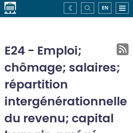
Accueil
Basculer
Togg
EN
Changez
la
navi
recherche
de
thème
E24 - Emploi;
chômage; salaires;
répartition
intergénérationnelle
du revenu; capital