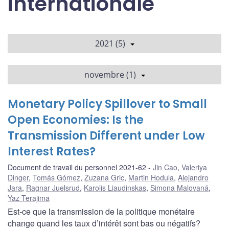
internationale
2021 (5)
novembre (1)
Monetary Policy Spillover to Small
Open Economies: Is the
Transmission Different under Low
Interest Rates?
Document de travail du personnel 2021-62
Jin Cao
,
Valeriya
Dinger
,
Tomás Gómez
,
Zuzana Gric
,
Martin Hodula
,
Alejandro
Jara
,
Ragnar Juelsrud
,
Karolis Liaudinskas
,
Simona Malovaná
,
Yaz Terajima
Est-ce que la transmission de la politique monétaire
change quand les taux d’intérêt sont bas ou négatifs?