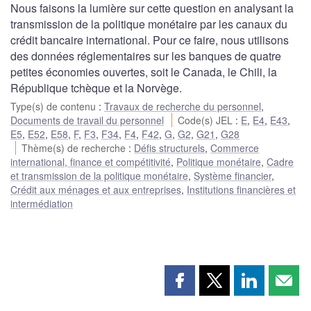
Nous faisons la lumière sur cette question en analysant la
transmission de la politique monétaire par les canaux du
crédit bancaire international. Pour ce faire, nous utilisons
des données réglementaires sur les banques de quatre
petites économies ouvertes, soit le Canada, le Chili, la
République tchèque et la Norvège.
Type(s) de contenu
:
Travaux de recherche du personnel
,
Documents de travail du personnel
Code(s) JEL
:
E
,
E4
,
E43
,
E5
,
E52
,
E58
,
F
,
F3
,
F34
,
F4
,
F42
,
G
,
G2
,
G21
,
G28
Thème(s) de recherche
:
Défis structurels
,
Commerce
international, finance et compétitivité
,
Politique monétaire
,
Cadre
et transmission de la politique monétaire
,
Système financier
,
Crédit aux ménages et aux entreprises
,
Institutions financières et
intermédiation
Partager
Partager
Partager
Part
cette
cette
cette
cette