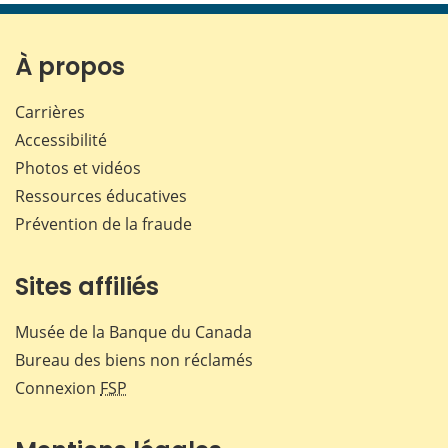
page
page
page
page
sur
sur
sur
par
Facebook
X
LinkedIn
courr
À propos
Carrières
Accessibilité
Photos et vidéos
Ressources éducatives
Prévention de la fraude
Sites affiliés
Musée de la Banque du Canada
Bureau des biens non réclamés
Connexion
FSP