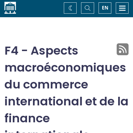
Accueil
Basculer
Togg
EN
Changez
la
navi
recherche
de
thème
F4 - Aspects
macroéconomiques
du commerce
international et de la
finance