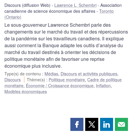
Discours (diffusion Web)
Lawrence L. Schembri
Association
canadienne de science économique des affaires
Toronto
(Ontario)
Le sous-gouverneur Lawrence Schembri parle des
changements sur le marché du travail et des répercussions
de la pandémie sur les travailleurs canadiens. Il explique
aussi comment la Banque adapte les outils d’analyse du
marché du travail destinés à orienter les décisions de
politique monétaire afin de favoriser une reprise
économique plus inclusive.
Type(s) de contenu
:
Médias
,
Discours et activités publiques
,
Discours
Thème(s)
:
Politique monétaire
,
Cadre de politique
monétaire
,
Économie / Croissance économique
,
Inflation
,
Modèles économiques
Partager
Partager
Partager
Part