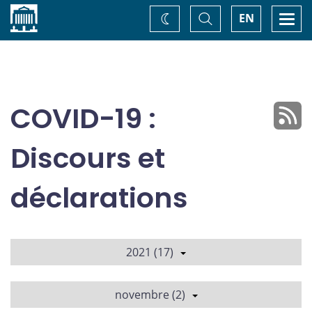
Accueil
Basculer
Togg
EN
Changez
la
navi
recherche
de
thème
COVID-19 :
Discours et
déclarations
2021 (17)
novembre (2)