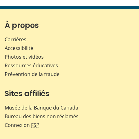
cette
cette
cette
cette
page
page
page
page
sur
sur
sur
par
Facebook
X
LinkedIn
courr
À propos
Carrières
Accessibilité
Photos et vidéos
Ressources éducatives
Prévention de la fraude
Sites affiliés
Musée de la Banque du Canada
Bureau des biens non réclamés
Connexion
FSP