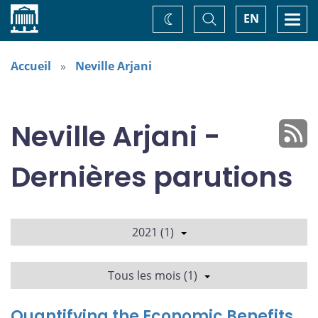
Accueil
Basculer
Togg
EN
Changez
la
navi
recherche
de
thème
Accueil
Neville Arjani
Neville Arjani -
Dernières parutions
2021 (1)
Tous les mois (1)
Quantifying the Economic Benefits