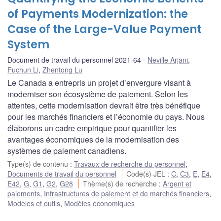
of Payments Modernization: the
Case of the Large-Value Payment
System
Document de travail du personnel 2021-64
Neville Arjani
,
Fuchun Li
,
Zhentong Lu
Le Canada a entrepris un projet d’envergure visant à
moderniser son écosystème de paiement. Selon les
attentes, cette modernisation devrait être très bénéfique
pour les marchés financiers et l’économie du pays. Nous
élaborons un cadre empirique pour quantifier les
avantages économiques de la modernisation des
systèmes de paiement canadiens.
Type(s) de contenu
:
Travaux de recherche du personnel
,
Documents de travail du personnel
Code(s) JEL
:
C
,
C3
,
E
,
E4
,
E42
,
G
,
G1
,
G2
,
G28
Thème(s) de recherche
:
Argent et
paiements
,
Infrastructures de paiement et de marchés financiers
,
Modèles et outils
,
Modèles économiques