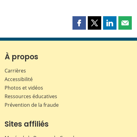
Partager
Partager
Partager
Part
cette
cette
cette
cette
page
page
page
page
sur
sur
sur
par
Facebook
X
LinkedIn
courr
À propos
Carrières
Accessibilité
Photos et vidéos
Ressources éducatives
Prévention de la fraude
Sites affiliés