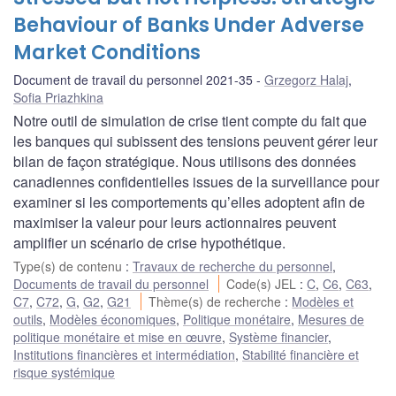
Behaviour of Banks Under Adverse
Market Conditions
Document de travail du personnel 2021-35
Grzegorz Halaj
,
Sofia Priazhkina
Notre outil de simulation de crise tient compte du fait que
les banques qui subissent des tensions peuvent gérer leur
bilan de façon stratégique. Nous utilisons des données
canadiennes confidentielles issues de la surveillance pour
examiner si les comportements qu’elles adoptent afin de
maximiser la valeur pour leurs actionnaires peuvent
amplifier un scénario de crise hypothétique.
Type(s) de contenu
:
Travaux de recherche du personnel
,
Documents de travail du personnel
Code(s) JEL
:
C
,
C6
,
C63
,
C7
,
C72
,
G
,
G2
,
G21
Thème(s) de recherche
:
Modèles et
outils
,
Modèles économiques
,
Politique monétaire
,
Mesures de
politique monétaire et mise en œuvre
,
Système financier
,
Institutions financières et intermédiation
,
Stabilité financière et
risque systémique