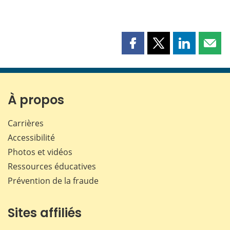
Partager
Partager
Partager
Part
cette
cette
cette
cette
page
page
page
page
sur
sur
sur
par
Facebook
X
LinkedIn
courr
À propos
Carrières
Accessibilité
Photos et vidéos
Ressources éducatives
Prévention de la fraude
Sites affiliés