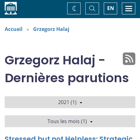
Accueil
Basculer
Togg
EN
Changez
la
navi
recherche
de
thème
Accueil
Grzegorz Halaj
Grzegorz Halaj -
Dernières parutions
2021 (1)
Tous les mois (1)
Stressed but not Helpless: Strategic