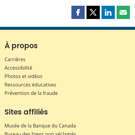
Partager
Partager
Partager
Part
cette
cette
cette
cette
page
page
page
page
sur
sur
sur
par
Facebook
X
LinkedIn
courr
À propos
Carrières
Accessibilité
Photos et vidéos
Ressources éducatives
Prévention de la fraude
Sites affiliés
Musée de la Banque du Canada
Bureau des biens non réclamés