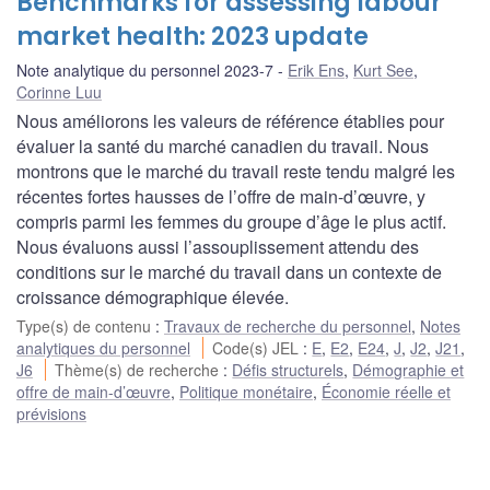
Benchmarks for assessing labour
market health: 2023 update
Note analytique du personnel 2023-7
Erik Ens
,
Kurt See
,
Corinne Luu
Nous améliorons les valeurs de référence établies pour
évaluer la santé du marché canadien du travail. Nous
montrons que le marché du travail reste tendu malgré les
récentes fortes hausses de l’offre de main-d’œuvre, y
compris parmi les femmes du groupe d’âge le plus actif.
Nous évaluons aussi l’assouplissement attendu des
conditions sur le marché du travail dans un contexte de
croissance démographique élevée.
Type(s) de contenu
:
Travaux de recherche du personnel
,
Notes
analytiques du personnel
Code(s) JEL
:
E
,
E2
,
E24
,
J
,
J2
,
J21
,
J6
Thème(s) de recherche
:
Défis structurels
,
Démographie et
offre de main-d’œuvre
,
Politique monétaire
,
Économie réelle et
prévisions