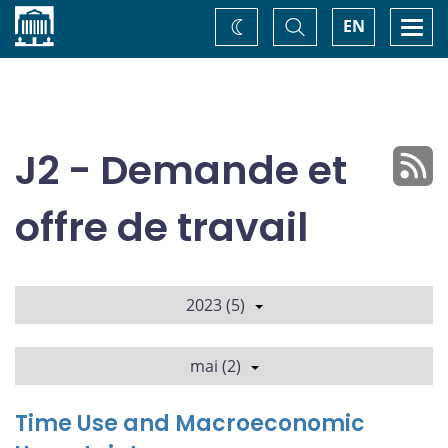
Accueil
Basculer
Togg
EN
Changez
la
navi
recherche
de
thème
J2 - Demande et
offre de travail
2023 (5)
mai (2)
Time Use and Macroeconomic