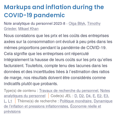
Markups and inflation during the
COVID-19 pandemic
Note analytique du personnel 2023-8
Olga Bilyk
,
Timothy
Grieder
,
Mikael Khan
Nous constatons que les prix et les coûts des entreprises
axées sur la consommation ont évolué à peu près dans les
mêmes proportions pendant la pandémie de COVID-19.
Cela signifie que les entreprises ont répercuté
intégralement la hausse de leurs coûts sur les prix qu’elles
facturaient. Toutefois, compte tenu des lacunes dans les
données et des incertitudes liées à l’estimation des ratios
de marge, nos résultats doivent être considérés comme
indicatifs plutôt que probants.
Type(s) de contenu
:
Travaux de recherche du personnel
,
Notes
analytiques du personnel
Code(s) JEL
:
D
,
D2
,
D4
,
E
,
E2
,
E3
,
L
,
L1
Thème(s) de recherche
:
Politique monétaire
,
Dynamique
de l’inflation et pressions inflationnistes
,
Économie réelle et
prévisions