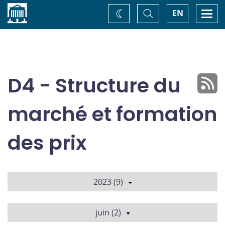
Accueil
Basculer
Togg
EN
Changez
la
navi
recherche
de
thème
D4 - Structure du
marché et formation
des prix
2023 (9)
juin (2)