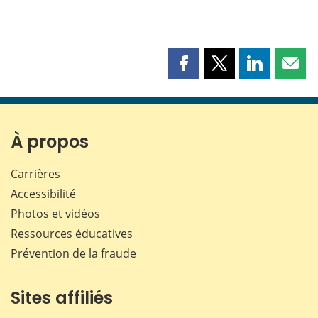
Partager
Partager
Partager
Part
cette
cette
cette
cette
page
page
page
page
sur
sur
sur
par
Facebook
X
LinkedIn
courr
À propos
Carrières
Accessibilité
Photos et vidéos
Ressources éducatives
Prévention de la fraude
Sites affiliés