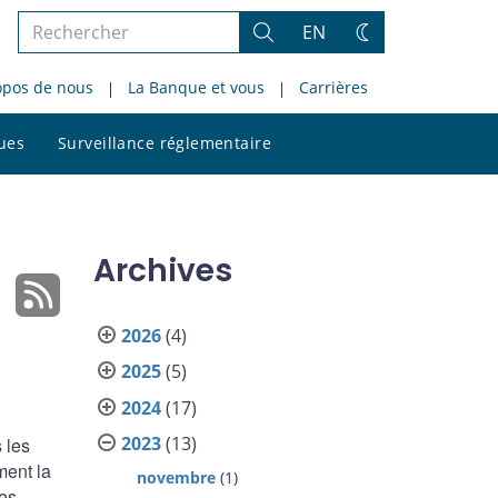
Rechercher
EN
Rechercher
Changez
dans
de
opos de nous
La Banque et vous
Carrières
le
thème
site
Rechercher
ques
Surveillance réglementaire
dans
le
site
Archives
2026
(4)
2025
(5)
2024
(17)
2023
(13)
 les
ment la
novembre
(1)
des