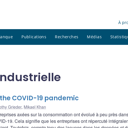
À pr
 banque
Publications
Recherches
Médias
Statisti
industrielle
g the COVID-19 pandemic
othy Grieder
,
Mikael Khan
treprises axées sur la consommation ont évolué à peu près dans
19. Cela signifie que les entreprises ont répercuté intégrale
raient. Toutefois, compte tenu des lacunes dans les données et 