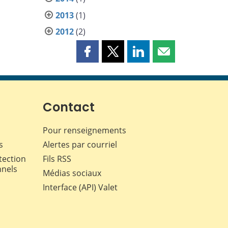
2013
(1)
2012
(2)
Partager
Partager
Partager
Partager
cette
cette
cette
cette
page
page
page
page
sur
sur
sur
par
Facebook
X
LinkedIn
courriel
Contact
Pour renseignements
s
Alertes par courriel
tection
Fils RSS
nnels
Médias sociaux
Interface (API) Valet