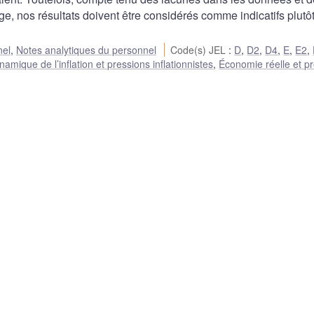
rge, nos résultats doivent être considérés comme indicatifs plutô
nel
,
Notes analytiques du personnel
Code(s) JEL
:
D
,
D2
,
D4
,
E
,
E2
,
namique de l’inflation et pressions inflationnistes
,
Économie réelle et pr