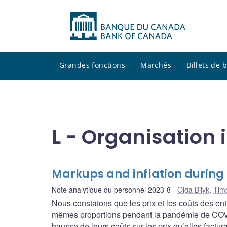
Grandes fonctions
Marchés
Billets de
L - Organisation 
Markups and inflation durin
Note analytique du personnel 2023-8
Olga Bilyk
,
Tim
Nous constatons que les prix et les coûts des en
mêmes proportions pendant la pandémie de COVID-
hausse de leurs coûts sur les prix qu’elles factu