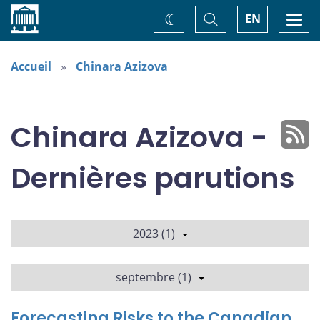
Accueil
Basculer
Togg
EN
Changez
la
navi
recherche
de
thème
Accueil
Chinara Azizova
Chinara Azizova -
Dernières parutions
2023 (1)
septembre (1)
Forecasting Risks to the Canadian