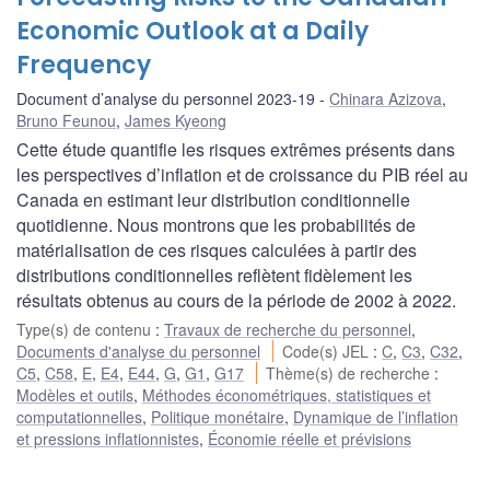
Economic Outlook at a Daily
Frequency
Document d’analyse du personnel 2023-19
Chinara Azizova
,
Bruno Feunou
,
James Kyeong
Cette étude quantifie les risques extrêmes présents dans
les perspectives d’inflation et de croissance du PIB réel au
Canada en estimant leur distribution conditionnelle
quotidienne. Nous montrons que les probabilités de
matérialisation de ces risques calculées à partir des
distributions conditionnelles reflètent fidèlement les
résultats obtenus au cours de la période de 2002 à 2022.
Type(s) de contenu
:
Travaux de recherche du personnel
,
Documents d'analyse du personnel
Code(s) JEL
:
C
,
C3
,
C32
,
C5
,
C58
,
E
,
E4
,
E44
,
G
,
G1
,
G17
Thème(s) de recherche
:
Modèles et outils
,
Méthodes économétriques, statistiques et
computationnelles
,
Politique monétaire
,
Dynamique de l’inflation
et pressions inflationnistes
,
Économie réelle et prévisions