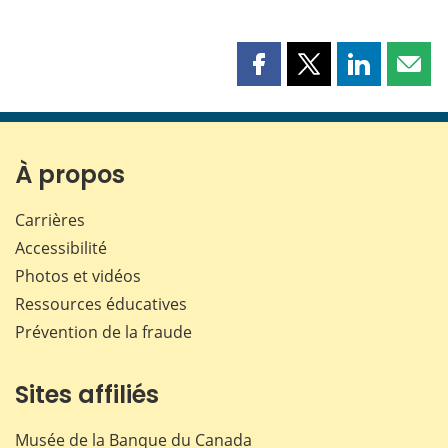
Partager
Partager
Partager
Part
cette
cette
cette
cette
page
page
page
page
sur
sur
sur
par
Facebook
X
LinkedIn
courr
À propos
Carrières
Accessibilité
Photos et vidéos
Ressources éducatives
Prévention de la fraude
Sites affiliés
Musée de la Banque du Canada