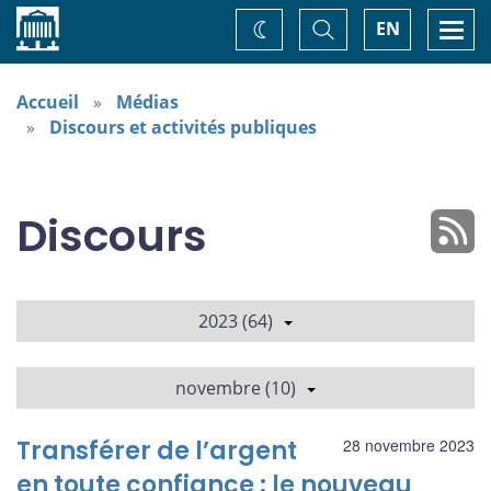
Accueil
Basculer
Togg
EN
Changez
la
navi
recherche
de
thème
Accueil
Médias
Discours et activités publiques
Discours
2023 (64)
novembre (10)
Transférer de l’argent
28 novembre 2023
en toute confiance : le nouveau