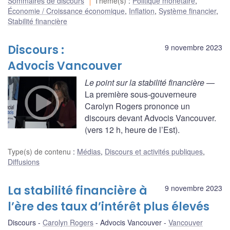
Sommaires de discours
Thème(s)
:
Politique monétaire
,
Économie / Croissance économique
,
Inflation
,
Système financier
,
Stabilité financière
Discours :
9 novembre 2023
Advocis Vancouver
Le point sur la stabilité financière
—
La première sous-gouverneure
Carolyn Rogers prononce un
discours devant Advocis Vancouver.
(vers 12 h, heure de l’Est).
Type(s) de contenu
:
Médias
,
Discours et activités publiques
,
Diffusions
La stabilité financière à
9 novembre 2023
l’ère des taux d’intérêt plus élevés
Discours
Carolyn Rogers
Advocis Vancouver
Vancouver