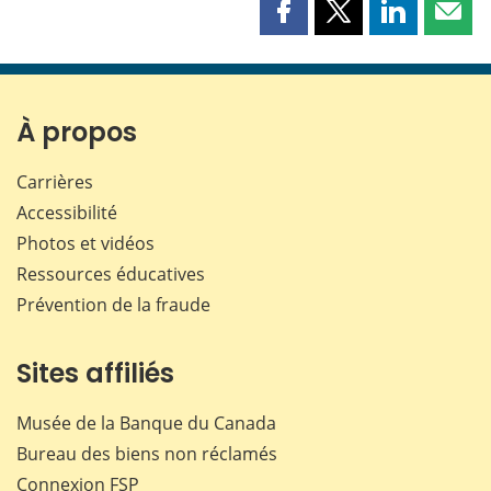
Partager
Partager
Partager
Part
cette
cette
cette
cette
page
page
page
page
sur
sur
sur
par
Facebook
X
LinkedIn
courr
À propos
Carrières
Accessibilité
Photos et vidéos
Ressources éducatives
Prévention de la fraude
Sites affiliés
Musée de la Banque du Canada
Bureau des biens non réclamés
Connexion
FSP