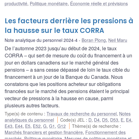
productivité
,
Politique monétaire
,
Économie réelle et prévisions
Les facteurs derrière les pressions à
la hausse sur le taux CORRA
Note analytique du personnel 2024-4
Boran Plong
,
Neil Maru
De l’automne 2023 jusqu’au début de 2024, le taux
CORRA – qui sert de mesure du coût du financement à un
jour en dollars canadiens sur le marché général des
pensions – a sans cesse dépassé de loin le taux cible du
financement à un jour de la Banque du Canada. Nous
constatons que les positions acheteur sur obligations
financées sur le marché des pensions étaient le principal
vecteur de pressions à la hausse en cause, parmi
plusieurs autres facteurs.
Type(s) de contenu
:
Travaux de recherche du personnel
,
Notes
analytiques du personnel
Code(s) JEL
:
D
,
D4
,
D5
,
D53
,
E
,
E4
,
E43
,
E44
,
E5
,
E52
,
G
,
G1
,
G12
Thème(s) de recherche
:
Marchés financiers et gestion financière
,
Fonctionnement des
marchés
,
Politique monétaire
,
Mesures de politique monétaire et