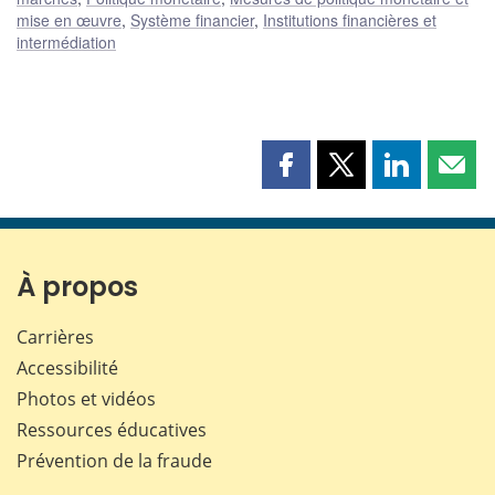
mise en œuvre
,
Système financier
,
Institutions financières et
intermédiation
Partager
Partager
Partager
Part
cette
cette
cette
cette
page
page
page
page
sur
sur
sur
par
Facebook
X
LinkedIn
courr
À propos
Carrières
Accessibilité
Photos et vidéos
Ressources éducatives
Prévention de la fraude