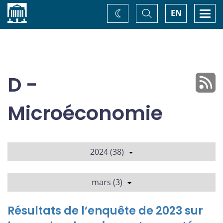
Accueil
Basculer
Togg
EN
Changez
la
navi
recherche
de
thème
D -
Microéconomie
2024 (38)
mars (3)
Résultats de l’enquête de 2023 sur