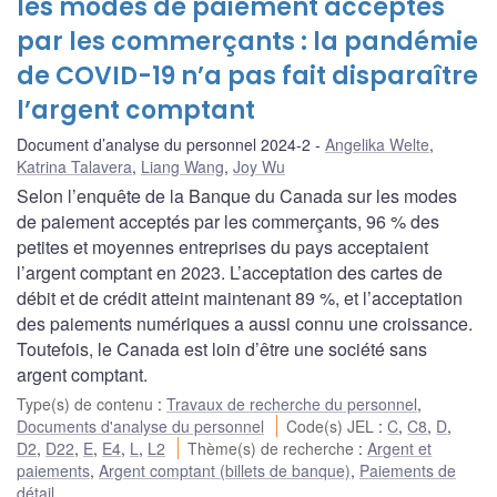
les modes de paiement acceptés
par les commerçants : la pandémie
de COVID-19 n’a pas fait disparaître
l’argent comptant
Document d’analyse du personnel 2024-2
Angelika Welte
,
Katrina Talavera
,
Liang Wang
,
Joy Wu
Selon l’enquête de la Banque du Canada sur les modes
de paiement acceptés par les commerçants, 96 % des
petites et moyennes entreprises du pays acceptaient
l’argent comptant en 2023. L’acceptation des cartes de
débit et de crédit atteint maintenant 89 %, et l’acceptation
des paiements numériques a aussi connu une croissance.
Toutefois, le Canada est loin d’être une société sans
argent comptant.
Type(s) de contenu
:
Travaux de recherche du personnel
,
Documents d'analyse du personnel
Code(s) JEL
:
C
,
C8
,
D
,
D2
,
D22
,
E
,
E4
,
L
,
L2
Thème(s) de recherche
:
Argent et
paiements
,
Argent comptant (billets de banque)
,
Paiements de
détail