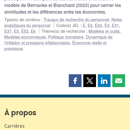
modèle de Bernanke et Blanchard (2023) pour cerner les
similitudes et les différences entre les économies.
Type(s) de contenu
:
Travaux de recherche du personnel
,
Notes
analytiques du personnel
Code(s) JEL
:
E
,
E2
,
E24
,
E3
,
E31
,
E37
,
E5
,
E52
,
E6
Thème(s) de recherche
:
Modèles et outils
,
Modèles économiques
,
Politique monétaire
,
Dynamique de
l’inflation et pressions inflationnistes
,
Économie réelle et
prévisions
Partager
Partager
Partager
Part
cette
cette
cette
cette
page
page
page
page
sur
sur
sur
par
Facebook
X
LinkedIn
courr
À propos
Carrières