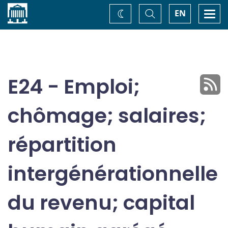
Accueil
Basculer
Togg
EN
Changez
la
navi
recherche
de
thème
E24 - Emploi;
chômage; salaires;
répartition
intergénérationnelle
du revenu; capital