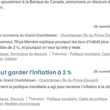
-gouverneur à la Banque du Canada, prononcera un discours 
n.
26 novem
 commerce du Grand Charlottetown
Charlottetown (Île-du-Prince-É
erneur, Rhys Mendes explique pourquoi les taux d’intérêt plus
ible de 2 %, et pourquoi on veut qu’elle y reste.
liques
,
Sommaires de discours
Thème(s)
:
Politique monétaire
,
Cadr
ue
,
Inflation
aut garder l’inflation à 2 %
26 novem
u Grand Charlottetown
Charlottetown (Île-du-Prince-Édouard)
 la politique monétaire a agi pour ramener l’inflation à la cib
liques
,
Discours
Thème(s)
:
Politique monétaire
,
Cadre de politique
ion
,
Modèles économiques