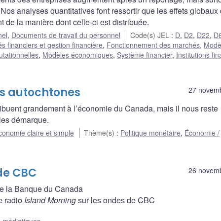
Nos analyses quantitatives font ressortir que les effets globaux 
de la manière dont celle-ci est distribuée.
nel
,
Documents de travail du personnel
Code(s) JEL
:
D
,
D2
,
D22
,
D
s financiers et gestion financière
,
Fonctionnement des marchés
,
Modè
tationnelles
,
Modèles économiques
,
Système financier
,
Institutions fi
es autochtones
27 novem
ribuent grandement à l’économie du Canada, mais il nous reste
 les démarque.
conomie claire et simple
Thème(s)
:
Politique monétaire
,
Économie /
 de CBC
26 novem
e la Banque du Canada
e radio
Island Morning
sur les ondes de CBC