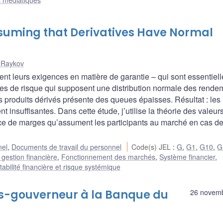
s médiatiques
ssuming that Derivatives Have Normal
 Raykov
nt leurs exigences en matière de garantie – qui sont essentiell
les de risque qui supposent une distribution normale des rende
s produits dérivés présente des queues épaisses. Résultat : les
insuffisantes. Dans cette étude, j’utilise la théorie des valeur
ance de marges qu’assument les participants au marché en cas d
nel
,
Documents de travail du personnel
Code(s) JEL
:
G
,
G1
,
G10
,
G
 gestion financière
,
Fonctionnement des marchés
,
Système financier
,
tabilité financière et risque systémique
us-gouverneur à la Banque du
26 novem