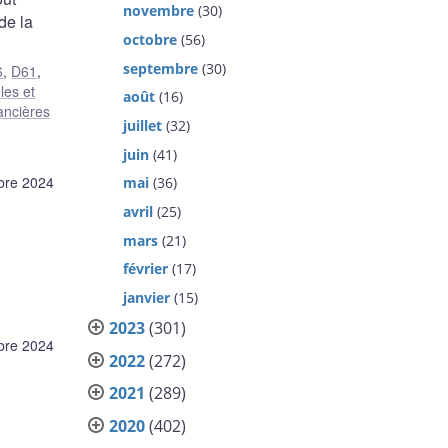
novembre
(30)
de la
octobre
(56)
septembre
(30)
6
,
D61
,
les et
août
(16)
nancières
juillet
(32)
juin
(41)
bre 2024
mai
(36)
avril
(25)
mars
(21)
février
(17)
janvier
(15)
2023
(301)
bre 2024
2022
(272)
2021
(289)
2020
(402)