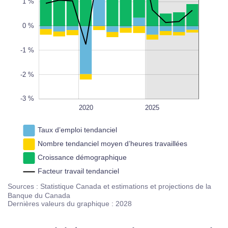
1 %
-3 %
L
100%
0 %
-1 %
-2 %
-3 %
2022
2018
2016
2024
2030
2030
2020
L
2025
Taux d’emploi tendanciel
Nombre tendanciel moyen d’heures travaillées
Croissance démographique
Facteur travail tendanciel
Sources : Statistique Canada et estimations et projections de la
Banque du Canada
Dernières valeurs du graphique : 2028