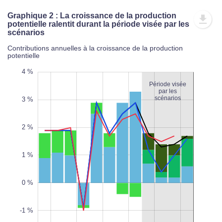
Graphique 2 : La croissance de la production
potentielle ralentit durant la période visée par les
scénarios
Contributions annuelles à la croissance de la production
potentielle
3 %
5 %
4 %
4 %
Période visée
par les
scénarios
3 %
2 %
-2 %
1 %
L
100%
0 %
-1 %