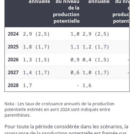
annuelle
du niveau
annuelle
du nive
de la
de
production
producti
potentielle
potentie
2024
2,9 (2,5)
1,0
2,9 (2,5)
1
2025
1,8 (1,7)
1,1
1,2 (1,7)
0
2026
1,3 (1,5)
0,9
0,4 (1,5)
-0
2027
1,4 (1,7)
0,6
1,0 (1,7)
-1
2028
1,7
-
1,6
Nota : Les taux de croissance annuels de la production
potentielle estimés en avril 2024 sont indiqués entre
parenthèses.
Pour toute la période considérée dans les scénarios, la
croissance de la production potentielle est freinée par