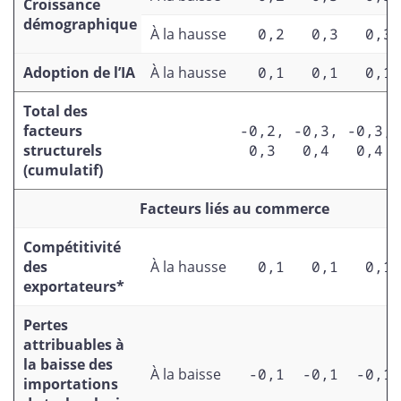
Croissance
démographique
À la hausse
0,2
0,3
0,3
Adoption de l’IA
À la hausse
0,1
0,1
0,1
Total des
facteurs
-0,2,
-0,3,
-0,3,
structurels
0,3
0,4
0,4
(cumulatif)
Facteurs liés au commerce
Compétitivité
des
À la hausse
0,1
0,1
0,1
exportateurs*
Pertes
attribuables à
la baisse des
À la baisse
-0,1
-0,1
-0,1
importations