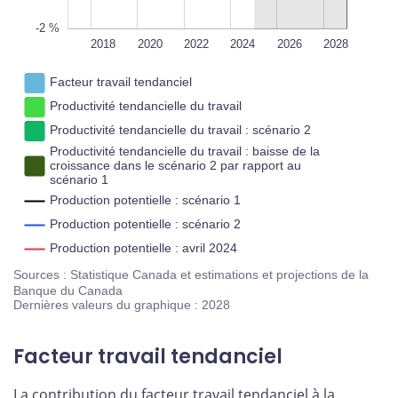
-2 %
2023
2021
2019
2017
2025
2027
2029
2030
2018
2020
2022
L
2024
2026
2028
Facteur travail tendanciel
Productivité tendancielle du travail
Productivité tendancielle du travail : scénario 2
Productivité tendancielle du travail : baisse de la
croissance dans le scénario 2 par rapport au
scénario 1
Production potentielle : scénario 1
Production potentielle : scénario 2
Production potentielle : avril 2024
Sources : Statistique Canada et estimations et projections de la
Banque du Canada
Dernières valeurs du graphique : 2028
Facteur travail tendanciel
La contribution du facteur travail tendanciel à la