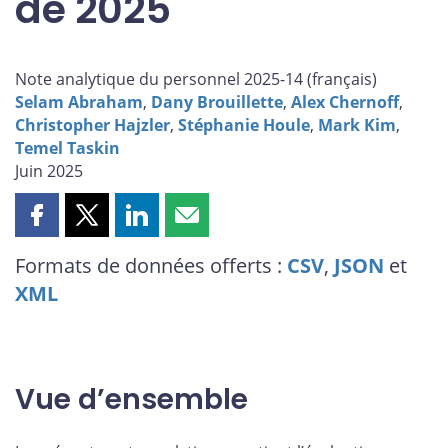
de 2025
Note analytique du personnel 2025-14 (
français
)
Selam Abraham
,
Dany Brouillette
,
Alex Chernoff
,
Christopher Hajzler
,
Stéphanie Houle
,
Mark Kim
,
Temel Taskin
Juin 2025
Partager
Partager
Partager
Partager
cette
cette
cette
cette
Formats de données offerts :
CSV
,
JSON
et
page
page
page
page
XML
sur
sur
sur
par
Facebook
X
LinkedIn
courriel
Vue d’ensemble