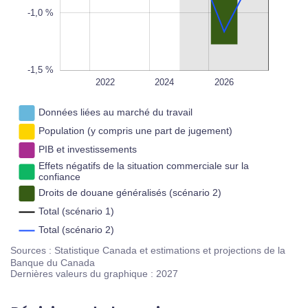
-1,0 %
-1,5 %
2020
2028
2030
2022
2024
L
2026
Données liées au marché du travail
Population (y compris une part de jugement)
PIB et investissements
Effets négatifs de la situation commerciale sur la
confiance
Droits de douane généralisés (scénario 2)
Total (scénario 1)
Total (scénario 2)
Sources : Statistique Canada et estimations et projections de la
Banque du Canada
Dernières valeurs du graphique : 2027