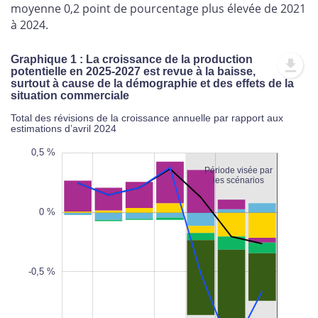
moyenne 0,2 point de pourcentage plus élevée de 2021
à 2024.
Graphique 1 : La croissance de la production
potentielle en 2025-2027 est revue à la baisse,
surtout à cause de la démographie et des effets de la
situation commerciale
Total des révisions de la croissance annuelle par rapport aux
estimations d’avril 2024
,8 %
,0 %
,5 %
0 %
0,5 %
Période visée par
les scénarios
0 %
-0,8 %
-0,5 %
L
100%