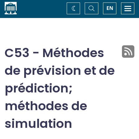
Accueil
Basculer
Togg
EN
Changez
la
navi
recherche
de
thème
C53 - Méthodes
de prévision et de
prédiction;
méthodes de
simulation