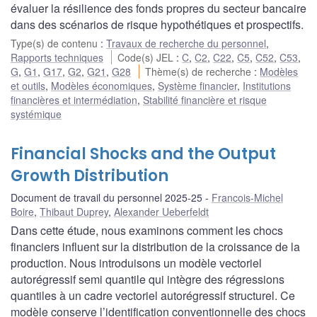
évaluer la résilience des fonds propres du secteur bancaire
dans des scénarios de risque hypothétiques et prospectifs.
Type(s) de contenu
:
Travaux de recherche du personnel
,
Rapports techniques
Code(s) JEL
:
C
,
C2
,
C22
,
C5
,
C52
,
C53
,
G
,
G1
,
G17
,
G2
,
G21
,
G28
Thème(s) de recherche
:
Modèles
et outils
,
Modèles économiques
,
Système financier
,
Institutions
financières et intermédiation
,
Stabilité financière et risque
systémique
Financial Shocks and the Output
Growth Distribution
Document de travail du personnel 2025-25
Francois-Michel
Boire
,
Thibaut Duprey
,
Alexander Ueberfeldt
Dans cette étude, nous examinons comment les chocs
financiers influent sur la distribution de la croissance de la
production. Nous introduisons un modèle vectoriel
autorégressif semi quantile qui intègre des régressions
quantiles à un cadre vectoriel autorégressif structurel. Ce
modèle conserve l’identification conventionnelle des chocs