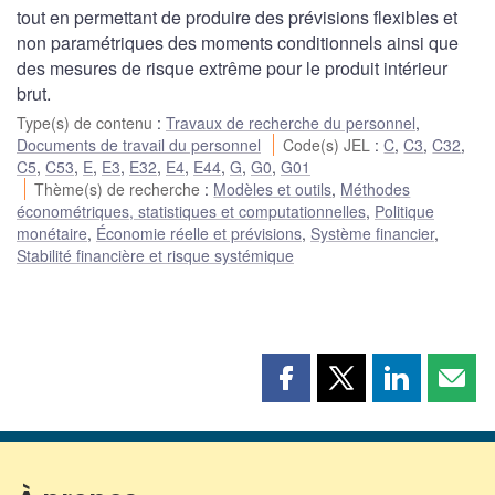
tout en permettant de produire des prévisions flexibles et
non paramétriques des moments conditionnels ainsi que
des mesures de risque extrême pour le produit intérieur
brut.
Type(s) de contenu
:
Travaux de recherche du personnel
,
Documents de travail du personnel
Code(s) JEL
:
C
,
C3
,
C32
,
C5
,
C53
,
E
,
E3
,
E32
,
E4
,
E44
,
G
,
G0
,
G01
Thème(s) de recherche
:
Modèles et outils
,
Méthodes
économétriques, statistiques et computationnelles
,
Politique
monétaire
,
Économie réelle et prévisions
,
Système financier
,
Stabilité financière et risque systémique
Partager
Partager
Partager
Part
cette
cette
cette
cette
page
page
page
page
sur
sur
sur
par
Facebook
X
LinkedIn
courr