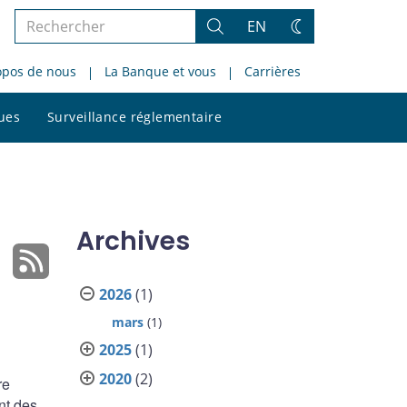
Rechercher
EN
Rechercher
Changez
dans
de
opos de nous
La Banque et vous
Carrières
le
thème
site
Rechercher
ques
Surveillance réglementaire
dans
le
site
Archives
2026
(1)
mars
(1)
2025
(1)
2020
(2)
re
nt des