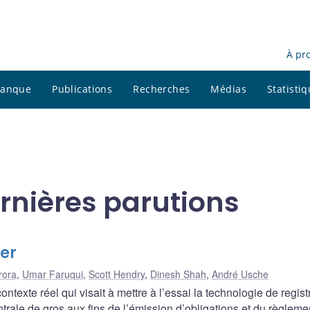
À pr
 banque
Publications
Recherches
Médias
Statisti
rnières parutions
er
rora
,
Umar Faruqui
,
Scott Hendry
,
Dinesh Shah
,
André Usche
exte réel qui visait à mettre à l’essai la technologie de regist
rale de gros aux fins de l’émission d’obligations et du règleme