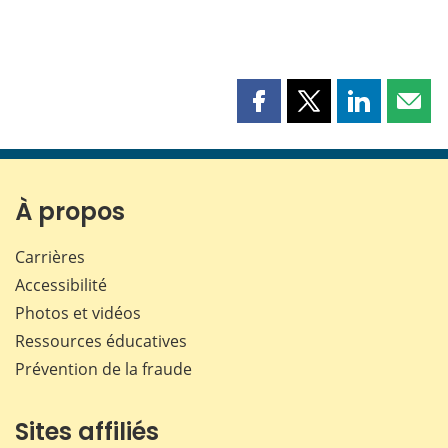
Partager
Partager
Partager
Part
cette
cette
cette
cette
page
page
page
page
sur
sur
sur
par
Facebook
X
LinkedIn
courr
À propos
Carrières
Accessibilité
Photos et vidéos
Ressources éducatives
Prévention de la fraude
Sites affiliés