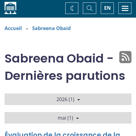
Accueil
Basculer
Togg
EN
Changez
la
navi
recherche
de
thème
Accueil
Sabreena Obaid
Sabreena Obaid -
Dernières parutions
2026 (1)
mai (1)
Évaluation de la croissance de la