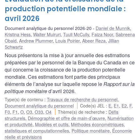
production potentielle mondiale :
avril 2026
Document analytique du personnel 2026-20
Daniel de Munnik
,
Kristina Hess
,
Walter Muiruri
,
Tuuli McCully
,
Faiza Noor
,
Sabreena
Obaid
,
Andrew Plummer
,
Louis Poirier
,
Abeer Reza
,
Jillian
Schwartz
Nous présentons la mise à jour annuelle des estimations
préparées par le personnel de la Banque du Canada en ce
qui concerne la croissance de la production potentielle
mondiale. Ces estimations font partie des principaux
éléments de l’analyse sur laquelle repose le
Rapport sur la
politique monétaire
d’avril 2026.
Type(s) de contenu
:
Travaux de recherche du personnel
,
Document analytique du personnel
Code(s) JEL
:
E
,
E1
,
E2
,
F
,
F0
,
F1
,
O
,
O3
,
O33
,
O4
Thème(s) de recherche
:
Défis
structurels
,
Démographie et offre de main-d’œuvre
,
Numérisation
et productivité
,
Modèles et outils
,
Méthodes économétriques,
statistiques et computationnelles
,
Politique monétaire
,
Économie
réelle et prévisions