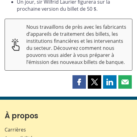
Un jour, sir Wilfrid Laurier figurera sur la
prochaine version du billet de 50 $.
Nous travaillons de près avec les fabricants
d’appareils de traitement des billets, les
institutions financières et les intervenants
du secteur. Découvrez comment nous
pouvons vous aider à vous préparer à
l’émission des nouveaux billets de banque.
Partager
Partager
Partager
Part
cette
cette
cette
cette
page
page
page
page
sur
sur
sur
par
Facebook
X
LinkedIn
courr
À propos
Carrières