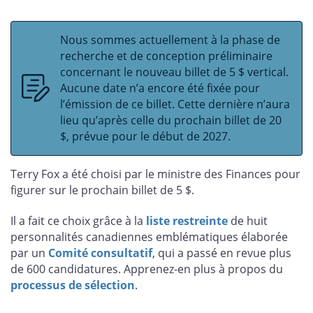
Nous sommes actuellement à la phase de
recherche et de conception préliminaire
concernant le nouveau billet de 5 $ vertical.
Aucune date n’a encore été fixée pour
l’émission de ce billet. Cette dernière n’aura
lieu qu’après celle du prochain billet de 20
$, prévue pour le début de 2027.
Terry Fox a été choisi par le ministre des Finances pour
figurer sur le prochain billet de 5 $.
Il a fait ce choix grâce à la
liste restreinte
de huit
personnalités canadiennes emblématiques élaborée
par un
Comité consultatif
, qui a passé en revue plus
de 600 candidatures. Apprenez-en plus à propos du
processus de sélection
.