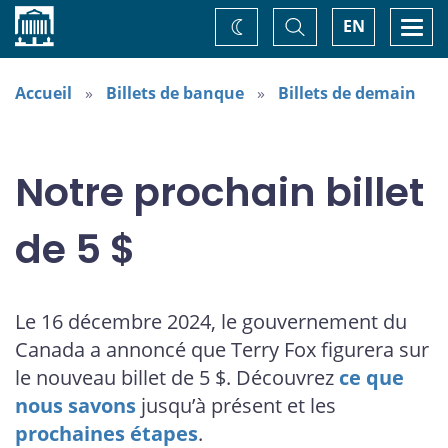
Accueil
Basculer
Togg
EN
Changez
la
navi
recherche
de
thème
Accueil
Billets de banque
Billets de demain
Notre prochain billet
de 5 $
Le 16 décembre 2024, le gouvernement du
Canada a annoncé que Terry Fox figurera sur
le nouveau billet de 5 $. Découvrez
ce que
nous savons
jusqu’à présent et les
prochaines étapes
.