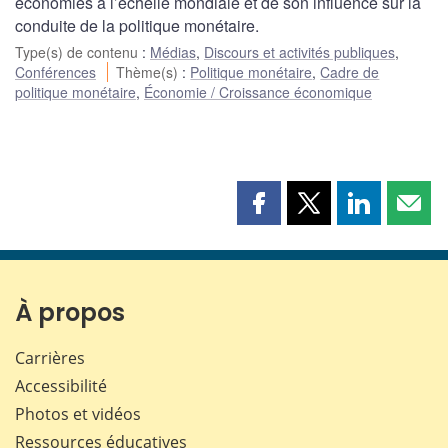
économies à l’échelle mondiale et de son influence sur la
conduite de la politique monétaire.
Type(s) de contenu
:
Médias
,
Discours et activités publiques
,
Conférences
Thème(s)
:
Politique monétaire
,
Cadre de
politique monétaire
,
Économie / Croissance économique
Partager
Partager
Partager
Part
cette
cette
cette
cette
page
page
page
page
sur
sur
sur
par
Facebook
X
LinkedIn
courr
À propos
Carrières
Accessibilité
Photos et vidéos
Ressources éducatives