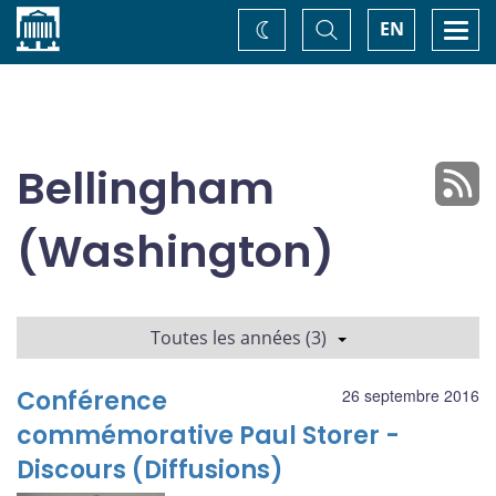
Accueil
Basculer
Togg
EN
Changez
la
navi
recherche
de
thème
Bellingham
(Washington)
Toutes les années (3)
Conférence
26 septembre 2016
commémorative Paul Storer -
Discours (Diffusions)