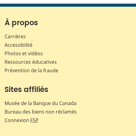
page
page
page
page
sur
sur
sur
par
Facebook
X
LinkedIn
courr
À propos
Carrières
Accessibilité
Photos et vidéos
Ressources éducatives
Prévention de la fraude
Sites affiliés
Musée de la Banque du Canada
Bureau des biens non réclamés
Connexion
FSP