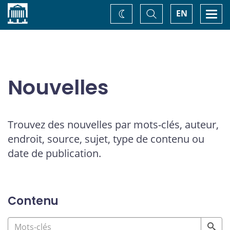
Accueil
Basculer
Togg
EN
Changez
la
navi
recherche
de
thème
Nouvelles
Trouvez des nouvelles par mots-clés, auteur,
endroit, source, sujet, type de contenu ou
date de publication.
Contenu