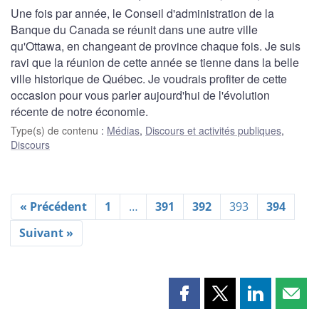
Une fois par année, le Conseil d'administration de la
Banque du Canada se réunit dans une autre ville
qu'Ottawa, en changeant de province chaque fois. Je suis
ravi que la réunion de cette année se tienne dans la belle
ville historique de Québec. Je voudrais profiter de cette
occasion pour vous parler aujourd'hui de l'évolution
récente de notre économie.
Type(s) de contenu
:
Médias
,
Discours et activités publiques
,
Discours
« Précédent
1
…
391
392
393
394
Suivant »
Partager
Partager
Partager
Part
cette
cette
cette
cette