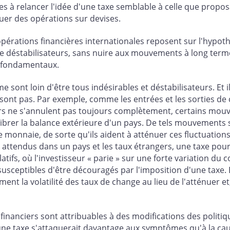
 à relancer l'idée d'une taxe semblable à celle que propos
tuer des opérations sur devises.
pérations financières internationales reposent sur l'hypot
 déstabilisateurs, sans nuire aux mouvements à long term
s fondamentaux.
sont loin d'être tous indésirables et déstabilisateurs. Et il
 sont pas. Par exemple, comme les entrées et les sorties d
s ne s'annulent pas toujours complètement, certains mouv
librer la balance extérieure d'un pays. De tels mouvement
e monnaie, de sorte qu'ils aident à atténuer ces fluctuatio
 attendus dans un pays et les taux étrangers, une taxe pour
ifs, où l'investisseur « parie » sur une forte variation du
ceptibles d'être découragés par l'imposition d'une taxe. E
t la volatilité des taux de change au lieu de l'atténuer et, 
 financiers sont attribuables à des modifications des poli
qu'une taxe s'attaquerait davantage aux symptômes qu'à la ca