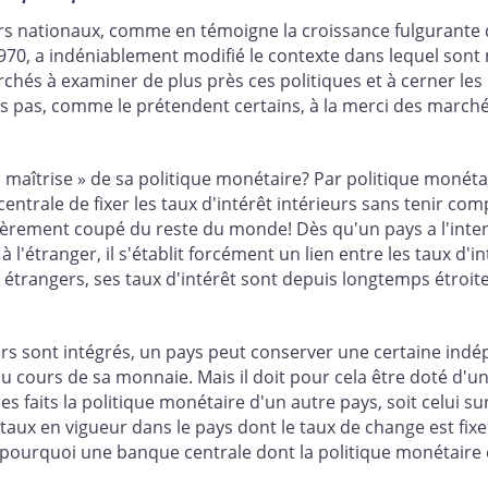
iers nationaux, comme en témoigne la croissance fulguran
1970, a indéniablement modifié le contexte dans lequel son
rchés à examiner de plus près ces politiques et à cerner l
s pas, comme le prétendent certains, à la merci des marché
la maîtrise » de sa politique monétaire? Par politique mo
trale de fixer les taux d'intérêt intérieurs sans tenir com
 entièrement coupé du reste du monde! Dès qu'un pays a l'inte
 l'étranger, il s'établit forcément un lien entre les taux d'
x étrangers, ses taux d'intérêt sont depuis longtemps étroit
rs sont intégrés, un pays peut conserver une certaine indé
ours de sa monnaie. Mais il doit pour cela être doté d'un r
es faits la politique monétaire d'un autre pays, soit celui su
 taux en vigueur dans le pays dont le taux de change est f
pourquoi une banque centrale dont la politique monétaire es