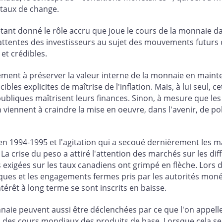
 taux de change.
tant donné le rôle accru que joue le cours de la monnaie d
s attentes des investisseurs au sujet des mouvements futur
et crédibles.
ent à préserver la valeur interne de la monnaie en maintena
es explicites de maîtrise de l'inflation. Mais, à lui seul, c
ubliques maîtrisent leurs finances. Sinon, à mesure que les 
iennent à craindre la mise en oeuvre, dans l'avenir, de pol
en 1994-1995 et l'agitation qui a secoué dernièrement les m
 La crise du peso a attiré l'attention des marchés sur les di
 exigées sur les taux canadiens ont grimpé en flèche. Lors de
ues et les engagements fermes pris par les autorités monét
térêt à long terme se sont inscrits en baisse.
naie peuvent aussi être déclenchées par ce que l'on appelle
s des cours mondiaux des produits de base. Lorsque cela se 