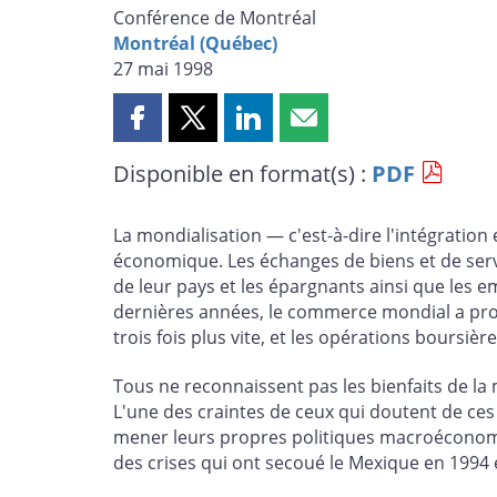
Conférence de Montréal
Montréal (Québec)
27 mai 1998
Partager
Partager
Partager
Partager
cette
cette
cette
cette
Disponible en format(s) :
PDF
page
page
page
page
sur
sur
sur
par
Facebook
X
LinkedIn
courriel
La mondialisation — c'est-à-dire l'intégrati
économique. Les échanges de biens et de serv
de leur pays et les épargnants ainsi que les 
dernières années, le commerce mondial a prog
trois fois plus vite, et les opérations boursière
Tous ne reconnaissent pas les bienfaits de l
L'une des craintes de ceux qui doutent de ces 
mener leurs propres politiques macroéconomiq
des crises qui ont secoué le Mexique en 1994 e