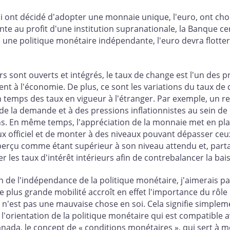
ont décidé d'adopter une monnaie unique, l'euro, ont choi
e au profit d'une institution supranationale, la Banque ce
 une politique monétaire indépendante, l'euro devra flotte
s sont ouverts et intégrés, le taux de change est l'un des 
t à l'économie. De plus, ce sont les variations du taux de
n temps des taux en vigueur à l'étranger. Par exemple, un rel
de la demande et à des pressions inflationnistes au sein de
ons. En même temps, l'appréciation de la monnaie met en pla
x officiel et de monter à des niveaux pouvant dépasser ceux
erçu comme étant supérieur à son niveau attendu et, partant
r les taux d'intérêt intérieurs afin de contrebalancer la ba
 de l'indépendance de la politique monétaire, j'aimerais par
ne plus grande mobilité accroît en effet l'importance du rô
i n'est pas une mauvaise chose en soi. Cela signifie simpl
'orientation de la politique monétaire qui est compatible 
nada, le concept de « conditions monétaires », qui sert à m