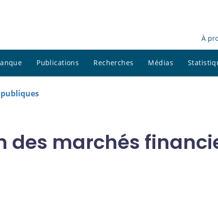
À pr
 banque
Publications
Recherches
Médias
Statisti
s publiques
 des marchés financier