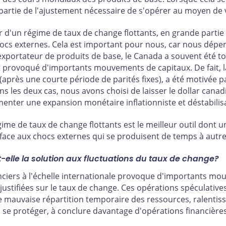
 partie de l'ajustement nécessaire de s'opérer au moyen de 
er d'un régime de taux de change flottants, en grande parti
x chocs externes. Cela est important pour nous, car nous d
 exportateur de produits de base, le Canada a souvent été t
 provoqué d'importants mouvements de capitaux. De fait, la d
(après une courte période de parités fixes), a été motivée p
 les deux cas, nous avons choisi de laisser le dollar canad
imenter une expansion monétaire inflationniste et déstabilisa
ime de taux de change flottants est le meilleur outil dont u
e face aux chocs externes qui se produisent de temps à autre
t-elle la solution aux fluctuations du taux de change?
anciers à l'échelle internationale provoque d'importants mo
stifiées sur le taux de change. Ces opérations spéculatives, 
auvaise répartition temporaire des ressources, ralentisse
 à se protéger, à conclure davantage d'opérations financièr