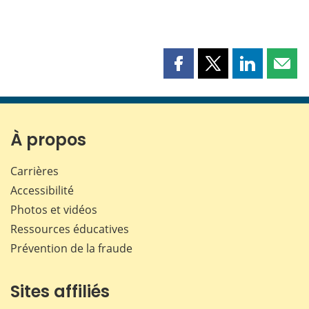
Partager
Partager
Partager
Part
cette
cette
cette
cette
page
page
page
page
sur
sur
sur
par
Facebook
X
LinkedIn
courr
À propos
Carrières
Accessibilité
Photos et vidéos
Ressources éducatives
Prévention de la fraude
Sites affiliés