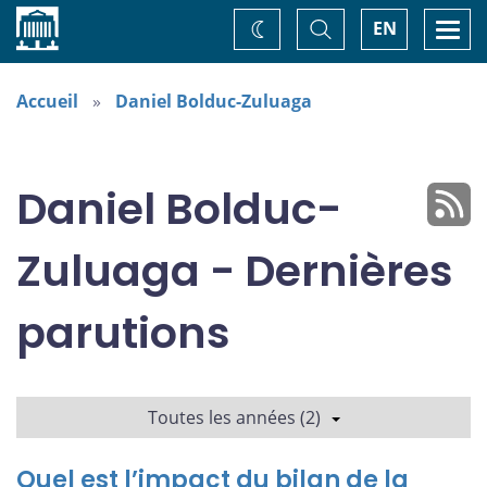
Accueil
Basculer
Togg
EN
Changez
la
navi
recherche
de
thème
Accueil
Daniel Bolduc-Zuluaga
Daniel Bolduc-
Zuluaga - Dernières
parutions
Toutes les années (2)
Quel est l’impact du bilan de la