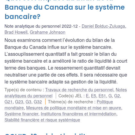
Banque du Canada sur le système
bancaire?
Note analytique du personnel 2022-12
Daniel Bolduc-Zuluaga
,
Brad Howell
,
Grahame Johnson
Nous examinons comment l’évolution du bilan de la
Banque du Canada influe sur le système bancaire.
L’assouplissement quantitatif a fait grossir le bilan du
système bancaire et a amélioré le ratio de liquidité à court
terme des banques. Le resserrement quantitatif devrait
neutraliser une partie de ces effets. Il sera nécessaire que
le système bancaire adapte sa gestion de la liquidité.
Type(s) de contenu
:
Travaux de recherche du personnel
,
Notes
analytiques du personnel
Code(s) JEL
:
E
,
E5
,
E51
,
G
,
G2
,
G21
,
G23
,
G3
,
G32
Thème(s) de recherche
:
Politique
monétaire
,
Mesures de politique monétaire et mise en œuvre
,
Système financier
,
Institutions financières et intermédiation
,
Stabilité financière et risque systémique