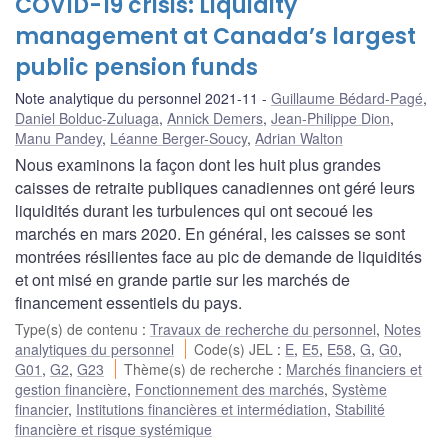
COVID-19 crisis: Liquidity
management at Canada’s largest
public pension funds
Note analytique du personnel 2021-11
Guillaume Bédard-Pagé
,
Daniel Bolduc-Zuluaga
,
Annick Demers
,
Jean-Philippe Dion
,
Manu Pandey
,
Léanne Berger-Soucy
,
Adrian Walton
Nous examinons la façon dont les huit plus grandes
caisses de retraite publiques canadiennes ont géré leurs
liquidités durant les turbulences qui ont secoué les
marchés en mars 2020. En général, les caisses se sont
montrées résilientes face au pic de demande de liquidités
et ont misé en grande partie sur les marchés de
financement essentiels du pays.
Type(s) de contenu
:
Travaux de recherche du personnel
,
Notes
analytiques du personnel
Code(s) JEL
:
E
,
E5
,
E58
,
G
,
G0
,
G01
,
G2
,
G23
Thème(s) de recherche
:
Marchés financiers et
gestion financière
,
Fonctionnement des marchés
,
Système
financier
,
Institutions financières et intermédiation
,
Stabilité
financière et risque systémique