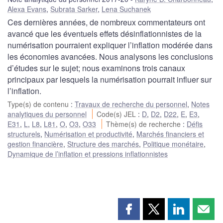
Alexa Evans
,
Subrata Sarker
,
Lena Suchanek
Ces dernières années, de nombreux commentateurs ont
avancé que les éventuels effets désinflationnistes de la
numérisation pourraient expliquer l’inflation modérée dans
les économies avancées. Nous analysons les conclusions
d’études sur le sujet; nous examinons trois canaux
principaux par lesquels la numérisation pourrait influer sur
l’inflation.
Type(s) de contenu
:
Travaux de recherche du personnel
,
Notes
analytiques du personnel
Code(s) JEL
:
D
,
D2
,
D22
,
E
,
E3
,
E31
,
L
,
L8
,
L81
,
O
,
O3
,
O33
Thème(s) de recherche
:
Défis
structurels
,
Numérisation et productivité
,
Marchés financiers et
gestion financière
,
Structure des marchés
,
Politique monétaire
,
Dynamique de l’inflation et pressions inflationnistes
Partager
Partager
Partager
Part