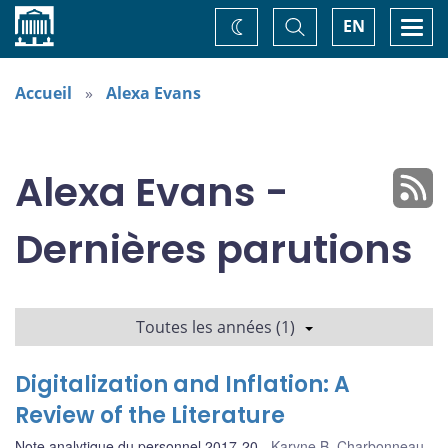
Accueil
Basculer
Togg
EN
Changez
la
navi
recherche
de
thème
Accueil
Alexa Evans
Alexa Evans -
Dernières parutions
Toutes les années (1)
Digitalization and Inflation: A
Review of the Literature
Note analytique du personnel 2017-20
Karyne B. Charbonneau
,