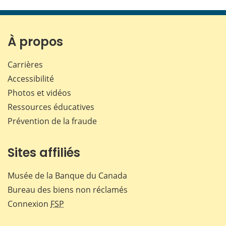
cette
cette
cette
cette
page
page
page
page
sur
sur
sur
par
Facebook
X
LinkedIn
courr
À propos
Carrières
Accessibilité
Photos et vidéos
Ressources éducatives
Prévention de la fraude
Sites affiliés
Musée de la Banque du Canada
Bureau des biens non réclamés
Connexion
FSP