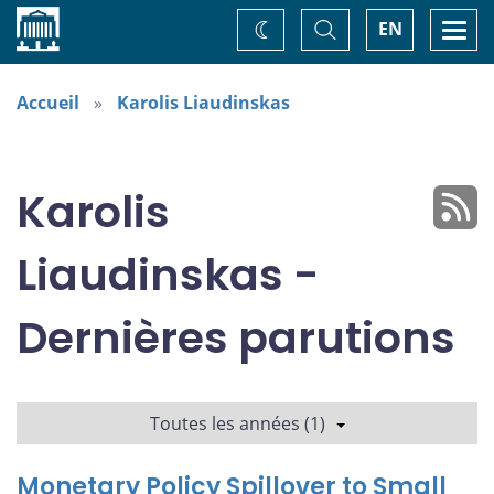
Accueil
Basculer
Togg
EN
Changez
la
navi
recherche
de
thème
Accueil
Karolis Liaudinskas
Karolis
Liaudinskas -
Dernières parutions
Toutes les années (1)
Monetary Policy Spillover to Small