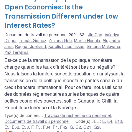
Open Economies: Is the
Transmission Different under Low
Interest Rates?
Document de travail du personnel 2021-62
Jin Cao
,
Valeriya
Dinger
,
Tomás Gómez
,
Zuzana Gric
,
Martin Hodula
,
Alejandro
Jara
,
Ragnar Juelsrud
,
Karolis Liaudinskas
,
Simona Malovaná
,
Yaz Terajima
Est-ce que la transmission de la politique monétaire
change quand les taux d’intérêt sont bas ou négatifs?
Nous faisons la lumière sur cette question en analysant la
transmission de la politique monétaire par les canaux du
crédit bancaire international. Pour ce faire, nous utilisons
des données réglementaires sur les banques de quatre
petites économies ouvertes, soit le Canada, le Chili, la
République tchèque et la Norvège.
Type(s) de contenu
:
Travaux de recherche du personnel
,
Documents de travail du personnel
Code(s) JEL
:
E
,
E4
,
E43
,
E5
,
E52
,
E58
,
F
,
F3
,
F34
,
F4
,
F42
,
G
,
G2
,
G21
,
G28