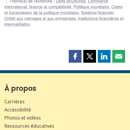
Thème(s) de recherche
:
Défis structurels
,
Commerce
international, finance et compétitivité
,
Politique monétaire
,
Cadre
et transmission de la politique monétaire
,
Système financier
,
Crédit aux ménages et aux entreprises
,
Institutions financières et
intermédiation
Partager
Partager
Partager
Part
cette
cette
cette
cette
page
page
page
page
sur
sur
sur
par
Facebook
X
LinkedIn
courr
À propos
Carrières
Accessibilité
Photos et vidéos
Ressources éducatives