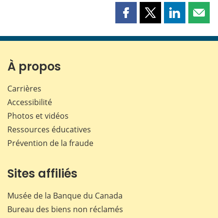
Partager
Partager
Partager
Part
cette
cette
cette
cette
page
page
page
page
sur
sur
sur
par
Facebook
X
LinkedIn
courr
À propos
Carrières
Accessibilité
Photos et vidéos
Ressources éducatives
Prévention de la fraude
Sites affiliés
Musée de la Banque du Canada
Bureau des biens non réclamés