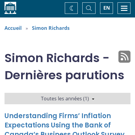
Accueil
Basculer
Togg
EN
Changez
la
navi
recherche
de
thème
Accueil
Simon Richards
Simon Richards -
Dernières parutions
Toutes les années (1)
Understanding Firms’ Inflation
Expectations Using the Bank of
Canada’s Business Outlook Survey