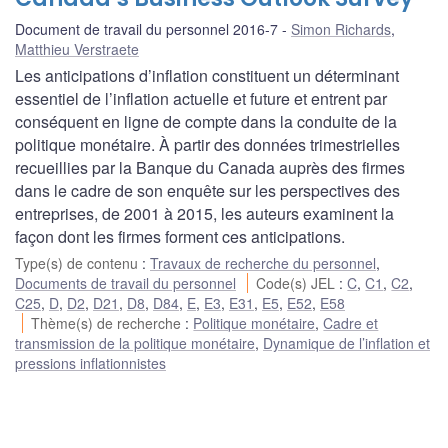
Document de travail du personnel 2016-7
Simon Richards
,
Matthieu Verstraete
Les anticipations d’inflation constituent un déterminant
essentiel de l’inflation actuelle et future et entrent par
conséquent en ligne de compte dans la conduite de la
politique monétaire. À partir des données trimestrielles
recueillies par la Banque du Canada auprès des firmes
dans le cadre de son enquête sur les perspectives des
entreprises, de 2001 à 2015, les auteurs examinent la
façon dont les firmes forment ces anticipations.
Type(s) de contenu
:
Travaux de recherche du personnel
,
Documents de travail du personnel
Code(s) JEL
:
C
,
C1
,
C2
,
C25
,
D
,
D2
,
D21
,
D8
,
D84
,
E
,
E3
,
E31
,
E5
,
E52
,
E58
Thème(s) de recherche
:
Politique monétaire
,
Cadre et
transmission de la politique monétaire
,
Dynamique de l’inflation et
pressions inflationnistes