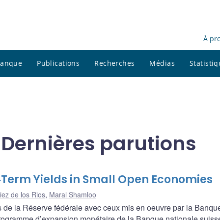
À pr
 banque
Publications
Recherches
Médias
Statisti
Dernières parutions
‐Term Yields in Small Open Economies
iez de los Rios
,
Maral Shamloo
 de la Réserve fédérale avec ceux mis en oeuvre par la Banqu
 programme d’expansion monétaire de la Banque nationale suiss