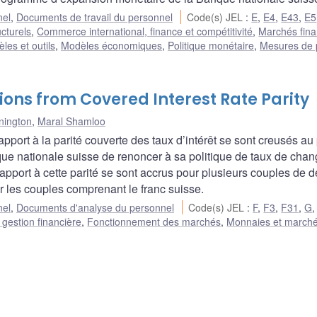
nel
,
Documents de travail du personnel
Code(s) JEL
:
E
,
E4
,
E43
,
E5
ucturels
,
Commerce international, finance et compétitivité
,
Marchés fina
les et outils
,
Modèles économiques
,
Politique monétaire
,
Mesures de p
ions from Covered Interest Rate Parity
nington
,
Maral Shamloo
pport à la parité couverte des taux d’intérêt se sont creusés au
ue nationale suisse de renoncer à sa politique de taux de cha
 rapport à cette parité se sont accrus pour plusieurs couples de d
 les couples comprenant le franc suisse.
nel
,
Documents d'analyse du personnel
Code(s) JEL
:
F
,
F3
,
F31
,
G
 gestion financière
,
Fonctionnement des marchés
,
Monnaies et march