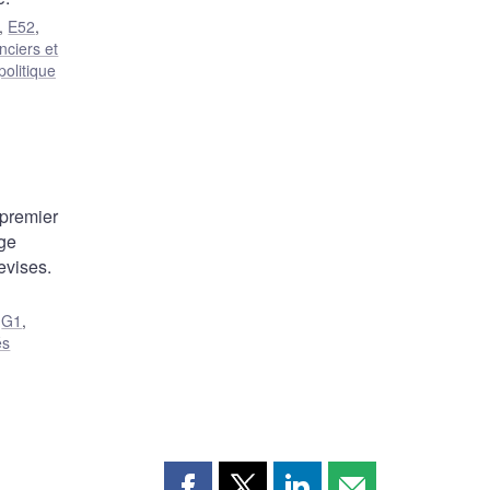
,
E52
,
nciers et
olitique
 premier
nge
evises.
,
G1
,
és