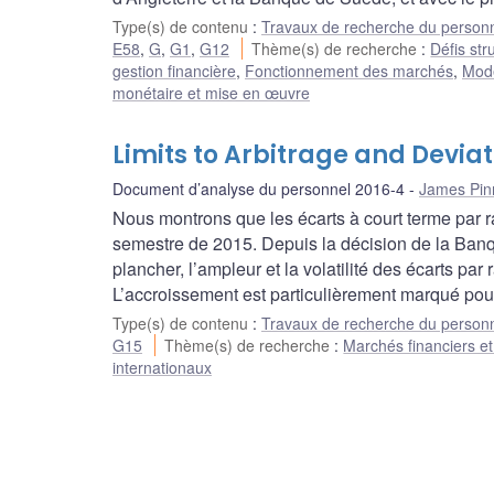
Type(s) de contenu
:
Travaux de recherche du person
E58
,
G
,
G1
,
G12
Thème(s) de recherche
:
Défis str
gestion financière
,
Fonctionnement des marchés
,
Modè
monétaire et mise en œuvre
Limits to Arbitrage and Deviat
Document d’analyse du personnel 2016-4
James Pin
Nous montrons que les écarts à court terme par ra
semestre de 2015. Depuis la décision de la Banq
plancher, l’ampleur et la volatilité des écarts par
L’accroissement est particulièrement marqué pour
Type(s) de contenu
:
Travaux de recherche du person
G15
Thème(s) de recherche
:
Marchés financiers et
internationaux