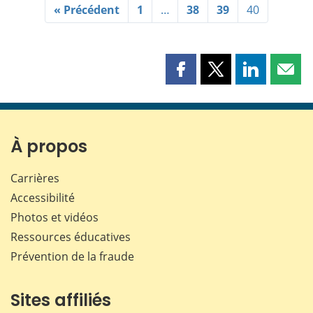
« Précédent
1
…
38
39
40
Partager
Partager
Partager
Part
cette
cette
cette
cette
page
page
page
page
sur
sur
sur
par
Facebook
X
LinkedIn
courr
À propos
Carrières
Accessibilité
Photos et vidéos
Ressources éducatives
Prévention de la fraude
Sites affiliés