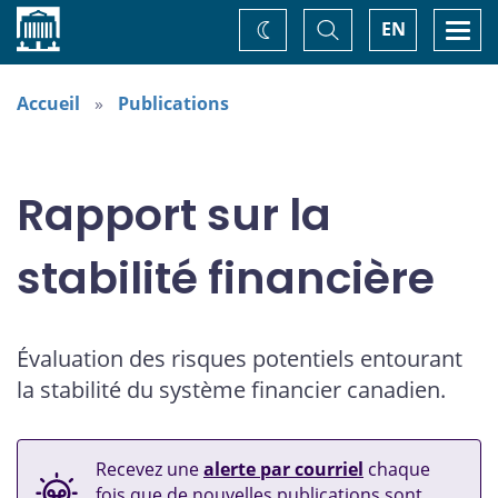
Accueil
Basculer
Togg
EN
Changez
la
navi
recherche
de
thème
Accueil
Publications
Rapport sur la
stabilité financière
Évaluation des risques potentiels entourant
la stabilité du système financier canadien.
Recevez une
alerte par courriel
chaque
fois que de nouvelles publications sont