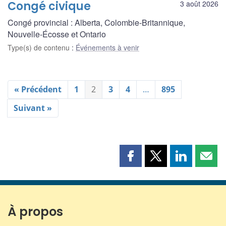
Congé civique
3 août 2026
Congé provincial : Alberta, Colombie-Britannique,
Nouvelle-Écosse et Ontario
Type(s) de contenu
:
Événements à venir
« Précédent
1
2
3
4
…
895
Suivant »
Partager
Partager
Partager
Part
cette
cette
cette
cette
page
page
page
page
sur
sur
sur
par
Facebook
X
LinkedIn
courr
À propos