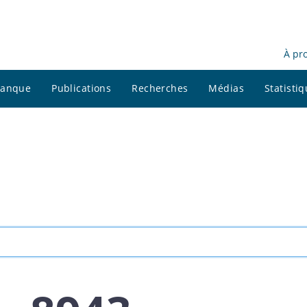
À pr
 banque
Publications
Recherches
Médias
Statisti