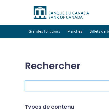
Grandes fonctions
Marchés
Billets de
Rechercher
Rechercher
dans
le
site
Types de contenu