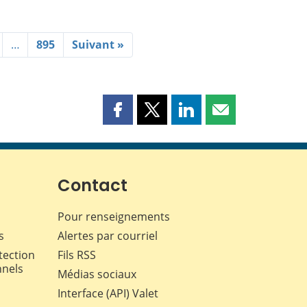
…
895
Suivant »
Partager
Partager
Partager
Partager
cette
cette
cette
cette
page
page
page
page
sur
sur
sur
par
Facebook
X
LinkedIn
courriel
Contact
Pour renseignements
s
Alertes par courriel
tection
Fils RSS
nnels
Médias sociaux
Interface (API) Valet