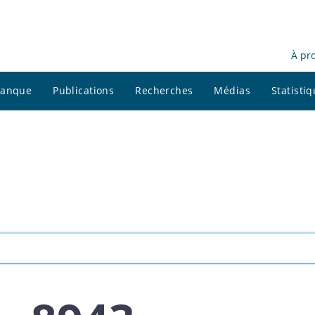
À pr
 banque
Publications
Recherches
Médias
Statisti