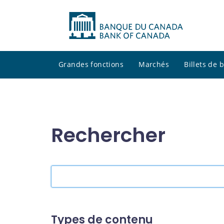
Grandes fonctions
Marchés
Billets de
Rechercher
Rechercher
dans
le
site
Types de contenu