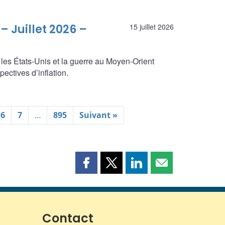
– Juillet 2026 –
15 juillet 2026
 les États-Unis et la guerre au Moyen-Orient
ectives d’inflation.
6
7
…
895
Suivant »
Partager
Partager
Partager
Partager
cette
cette
cette
cette
page
page
page
page
sur
sur
sur
par
Facebook
X
LinkedIn
courriel
Contact