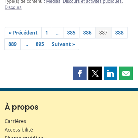
Type(s) de contenu
:
Médias
,
Discours et activités publiques
,
Discours
« Précédent
1
…
885
886
887
888
889
…
895
Suivant »
Partager
Partager
Partager
Part
cette
cette
cette
cette
page
page
page
page
sur
sur
sur
par
Facebook
X
LinkedIn
courr
À propos
Carrières
Accessibilité