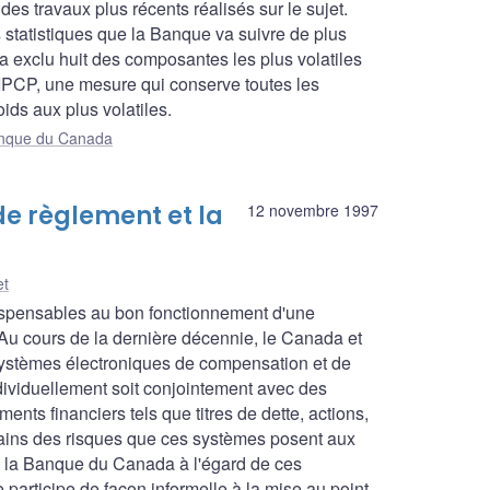
es travaux plus récents réalisés sur le sujet.
 statistiques que la Banque va suivre de plus
n a exclu huit des composantes les plus volatiles
 l'IPCP, une mesure qui conserve toutes les
ds aux plus volatiles.
Banque du Canada
e règlement et la
12 novembre 1997
et
ispensables au bon fonctionnement d'une
 cours de la dernière décennie, le Canada et
systèmes électroniques de compensation et de
ndividuellement soit conjointement avec des
ments financiers tels que titres de dette, actions,
rtains des risques que ces systèmes posent aux
 de la Banque du Canada à l'égard de ces
articipe de façon informelle à la mise au point