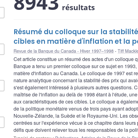
8943
résultats
Résumé du colloque sur la stabilité 
cibles en matière d'inflation et la 
Revue de la Banque du Canada - Hiver 1997–1998
Tiff Mack
Cet article constitue un résumé des actes d'un colloque
Banque a tenu un premier colloque sur ce sujet en 1993, 
matière d'inflation au Canada. Le colloque de 1997 est 
nature analytique concernant la stabilité des prix qui ava
s'est également intéressé à plusieurs autres questions. Ce
maîtrise de l'inflation au delà de 1998 étant à l'étude, un
aux caractéristiques de ces cibles. Le colloque a égalem
de la politique monétaire venus de trois pays ayant adopté 
Nouvelle-Zélande, la Suède et le Royaume-Uni. Les obser
centrées sur l'expérience vécue à ce chapitre dans leurs pa
défis que doivent relever tous les responsables de la po
Type(s) de contenu
:
Publications
,
Articles de la Revue de la 