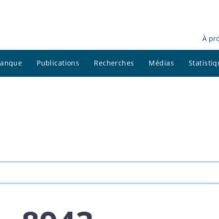
À pr
 banque
Publications
Recherches
Médias
Statisti