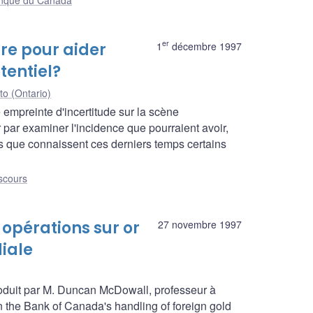
er
ire pour aider
1
décembre 1997
tentiel?
to (Ontario)
empreinte d'incertitude sur la scène
ar examiner l'incidence que pourraient avoir,
es que connaissent ces derniers temps certains
scours
 opérations sur or
27 novembre 1997
iale
oduit par M. Duncan McDowall, professeur à
 on the Bank of Canada's handling of foreign gold