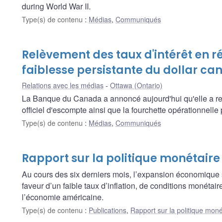
during World War II.
Type(s) de contenu
:
Médias
,
Communiqués
Relèvement des taux d'intérêt en r
faiblesse persistante du dollar ca
Relations avec les médias
Ottawa (Ontario)
La Banque du Canada a annoncé aujourd'hui qu'elle a rel
officiel d'escompte ainsi que la fourchette opérationnelle
Type(s) de contenu
:
Médias
,
Communiqués
Rapport sur la politique monétair
Au cours des six derniers mois, l’expansion économique 
faveur d’un faible taux d’inflation, de conditions monétai
l’économie américaine.
Type(s) de contenu
:
Publications
,
Rapport sur la politique moné