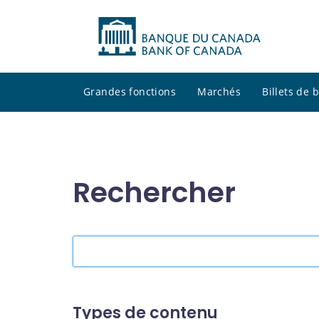
Grandes fonctions
Marchés
Billets de
Rechercher
Rechercher
dans
le
site
Types de contenu