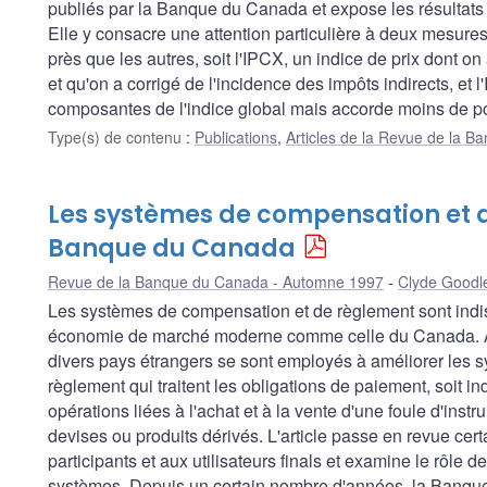
publiés par la Banque du Canada et expose les résultats d
Elle y consacre une attention particulière à deux mesures
près que les autres, soit l'IPCX, un indice de prix dont o
et qu'on a corrigé de l'incidence des impôts indirects, et
composantes de l'indice global mais accorde moins de poi
Type(s) de contenu
:
Publications
,
Articles de la Revue de la 
Les systèmes de compensation et d
Banque du Canada
Revue de la Banque du Canada - Automne 1997
Clyde Goodl
Les systèmes de compensation et de règlement sont ind
économie de marché moderne comme celle du Canada. Au
divers pays étrangers se sont employés à améliorer les 
règlement qui traitent les obligations de paiement, soit i
opérations liées à l'achat et à la vente d'une foule d'instru
devises ou produits dérivés. L'article passe en revue ce
participants et aux utilisateurs finals et examine le rôle
systèmes. Depuis un certain nombre d'années, la Banque p