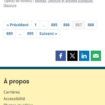
Type(s) de contenu
:
Médias
,
Discours et activités publiques
,
Discours
« Précédent
1
…
885
886
887
888
889
…
895
Suivant »
Partager
Partager
Partager
Part
cette
cette
cette
cette
page
page
page
page
sur
sur
sur
par
Facebook
X
LinkedIn
courr
À propos
Carrières
Accessibilité