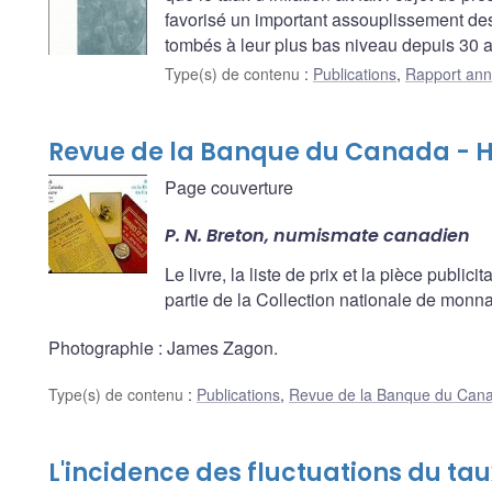
favorisé un important assouplissement des 
tombés à leur plus bas niveau depuis 30 
Type(s) de contenu
:
Publications
,
Rapport ann
Revue de la Banque du Canada - H
Page couverture
P. N. Breton, numismate canadien
Le livre, la liste de prix et la pièce public
partie de la Collection nationale de mon
Photographie : James Zagon.
Type(s) de contenu
:
Publications
,
Revue de la Banque du Can
L'incidence des fluctuations du ta