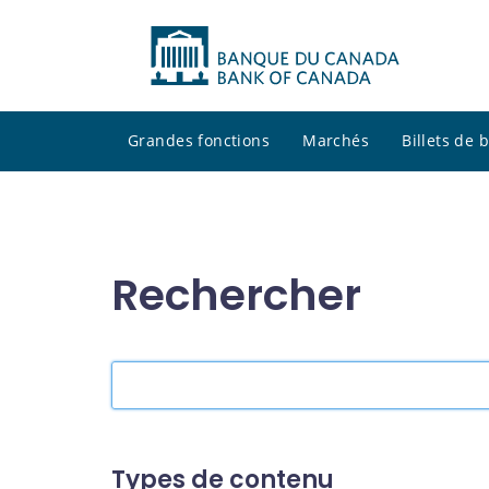
Grandes fonctions
Marchés
Billets de
Rechercher
Rechercher
dans
le
site
Types de contenu