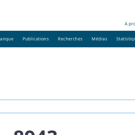
À pr
 banque
Publications
Recherches
Médias
Statisti