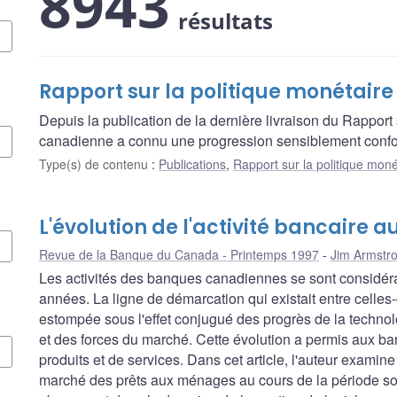
8943
résultats
Rapport sur la politique monétaire
Depuis la publication de la dernière livraison du Rapport 
canadienne a connu une progression sensiblement confo
Type(s) de contenu
:
Publications
,
Rapport sur la politique moné
L'évolution de l'activité bancaire
Revue de la Banque du Canada - Printemps 1997
Jim Armstr
Les activités des banques canadiennes se sont considéra
années. La ligne de démarcation qui existait entre celles-ci
estompée sous l'effet conjugué des progrès de la technolo
et des forces du marché. Cette évolution a permis aux ba
produits et de services. Dans cet article, l'auteur examin
marché des prêts aux ménages au cours de la période sous