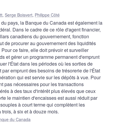
tt
,
Serge Boisvert
,
Philippe Côté
le du pays, la Banque du Canada est également la
déral. Dans le cadre de ce rôle d'agent financier,
 dollars canadiens du gouvernement, fonction
ut de procurer au gouvernement des liquidités
our ce faire, elle doit prévoir et surveiller
onds et gérer un programme permanent d'emprunt
ouer l'État dans les périodes où les sorties de
par emprunt des besoins de trésorerie de l'État
ration qui est servie sur les dépôts à vue. Pour
nt pas nécessaires pour les transactions
rés à des taux d'intérêt plus élevés que ceux
te le maintien d'encaisses est aussi réduit par
t souples à court terme qui complètent les
rois, à six et à douze mois.
Banque du Canada