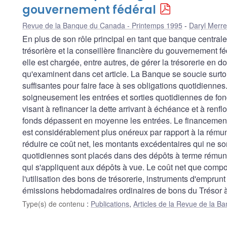
gouvernement fédéral
Revue de la Banque du Canada - Printemps 1995
Daryl Merre
En plus de son rôle principal en tant que banque centra
trésorière et la conseillère financière du gouvernement fé
elle est chargée, entre autres, de gérer la trésorerie en
qu'examinent dans cet article. La Banque se soucie surto
suffisantes pour faire face à ses obligations quotidiennes. P
soigneusement les entrées et sorties quotidiennes de f
visant à refinancer la dette arrivant à échéance et à renfl
fonds dépassent en moyenne les entrées. Le financement 
est considérablement plus onéreux par rapport à la rémuné
réduire ce coût net, les montants excédentaires qui ne so
quotidiennes sont placés dans des dépôts à terme rémuné
qui s'appliquent aux dépôts à vue. Le coût net que compor
l'utilisation des bons de trésorerie, instruments d'emprun
émissions hebdomadaires ordinaires de bons du Trésor à t
Type(s) de contenu
:
Publications
,
Articles de la Revue de la 