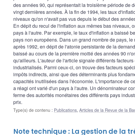
des années 90, qui représentait la troisième période de 
vingt dernières années. À la fin de 1994, les taux d'infl
niveaux qu'on n'avait pas vus depuis le début des années 
En dépit du recul de l'inflation aux mêmes bas niveaux, o
pays à l'autre. Par exemple, le taux d'inflation a baiss
pays non européens. Dans un grand nombre de pays, le ry
après 1992, en dépit de l'atonie persistante de la deman
baissé au cours de la première moitié des années 90 n'on
qu'ailleurs. L'auteur de l'article signale différents facteurs
industrialisés. Parmi ceux-ci, on trouve des facteurs sp
impôts indirects, ainsi que des déterminants plus fondam
capacités inutilisées dans l'économie. L'importance de ces f
a réagi ont varié d'un pays à l'autre. Un dénominateur com
ferme des autorités monétaires des différents pays industri
prix.
Type(s) de contenu
:
Publications
,
Articles de la Revue de la 
Note technique : La gestion de la t