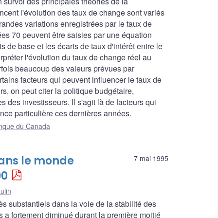
 survol des principales théories de la
ncent l'évolution des taux de change sont variés
andes variations enregistrées par le taux de
es 70 peuvent être saisies par une équation
ts de base et les écarts de taux d'intérêt entre le
erpréter l'évolution du taux de change réel au
rfois beaucoup des valeurs prévues par
rtains facteurs qui peuvent influencer le taux de
s, on peut citer la politique budgétaire,
es des investisseurs. Il s'agit là de facteurs qui
tance particulière ces dernières années.
Banque du Canada
dans le monde
7 mai 1995
90
ulin
s substantiels dans la voie de la stabilité des
és a fortement diminué durant la première moitié