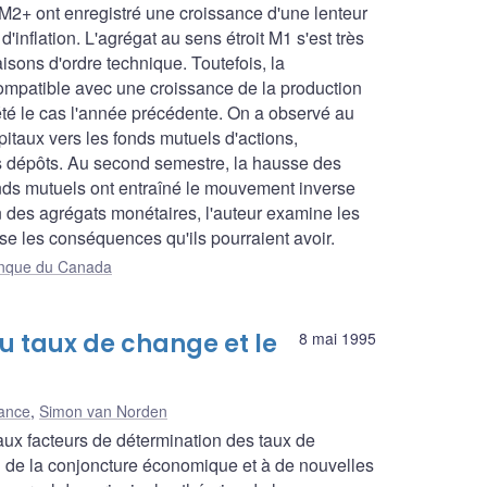
M2+ ont enregistré une croissance d'une lenteur
'inflation. L'agrégat au sens étroit M1 s'est très
isons d'ordre technique. Toutefois, la
compatible avec une croissance de la production
té le cas l'année précédente. On a observé au
taux vers les fonds mutuels d'actions,
es dépôts. Au second semestre, la hausse des
fonds mutuels ont entraîné le mouvement inverse
n des agrégats monétaires, l'auteur examine les
e les conséquences qu'ils pourraient avoir.
Banque du Canada
 taux de change et le
8 mai 1995
rance
,
Simon van Norden
aux facteurs de détermination des taux de
n de la conjoncture économique et à de nouvelles