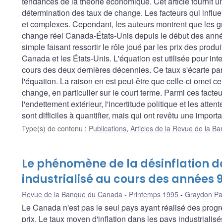
tendances de la théorie économique. Cet article fournit un
détermination des taux de change. Les facteurs qui influe
et complexes. Cependant, les auteurs montrent que les gr
change réel Canada-États-Unis depuis le début des anné
simple faisant ressortir le rôle joué par les prix des produi
Canada et les États-Unis. L'équation est utilisée pour int
cours des deux dernières décennies. Ce taux s'écarte pa
l'équation. La raison en est peut-être que celle-ci omet ce
change, en particulier sur le court terme. Parmi ces facteur
l'endettement extérieur, l'incertitude politique et les attent
sont difficiles à quantifier, mais qui ont revêtu une impor
Type(s) de contenu
:
Publications
,
Articles de la Revue de la 
Le phénomène de la désinflation 
industrialisé au cours des années 
Revue de la Banque du Canada - Printemps 1995
Graydon Pa
Le Canada n'est pas le seul pays ayant réalisé des progrè
prix. Le taux moyen d'inflation dans les pays industrialis