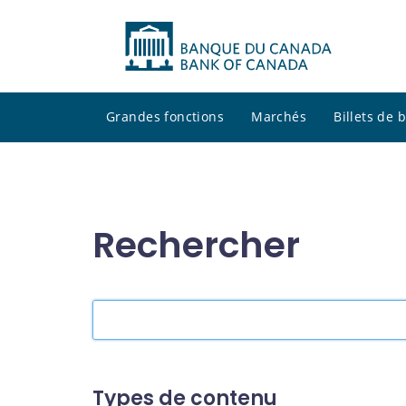
Grandes fonctions
Marchés
Billets de
Rechercher
Rechercher
dans
le
site
Types de contenu