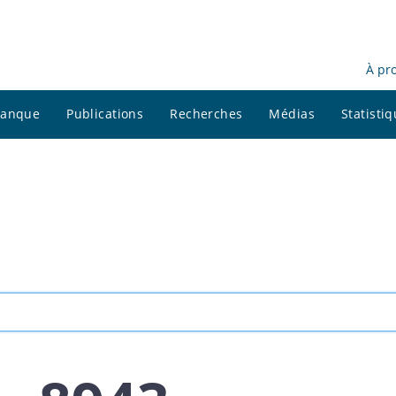
À pr
 banque
Publications
Recherches
Médias
Statisti