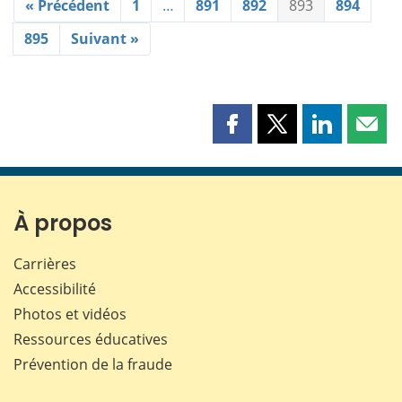
« Précédent
1
…
891
892
893
894
895
Suivant »
Partager
Partager
Partager
Part
cette
cette
cette
cette
page
page
page
page
sur
sur
sur
par
Facebook
X
LinkedIn
courr
À propos
Carrières
Accessibilité
Photos et vidéos
Ressources éducatives
Prévention de la fraude