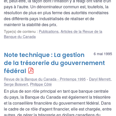
et, peut-être, la façon dont l'inflation y a réagi ont varié d'un
pays à l'autre. Un dénominateur commun est, toutefois, la
résolution de plus en plus ferme des autorités monétaires
des différents pays industrialisés de réaliser et de
maintenir la stabilité des prix.
Type(s) de contenu
:
Publications
,
Articles de la Revue de la
Banque du Canada
Note technique : La gestion
6 mai 1995
de la trésorerie du gouvernement
fédéral
Revue de la Banque du Canada - Printemps 1995
Daryl Merrett
,
Serge Boisvert
,
Philippe Côté
En plus de son rôle principal en tant que banque centrale
du pays, la Banque du Canada est également la trésorière
et la conseillère financière du gouvernement fédéral. Dans
le cadre de ce rôle d'agent financier, elle est chargée, entre
autres, de gérer la trésorerie en dollars canadiens du