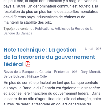
et, peut-être, la façon dont l'inflation y a réagi ont varié d'un
pays à l'autre. Un dénominateur commun est, toutefois, la
résolution de plus en plus ferme des autorités monétaires
des différents pays industrialisés de réaliser et de
maintenir la stabilité des prix.
Type(s) de contenu
:
Publications
,
Articles de la Revue de la
Banque du Canada
Note technique : La gestion
6 mai 1995
de la trésorerie du gouvernement
fédéral
Revue de la Banque du Canada - Printemps 1995
Daryl Merrett
,
Serge Boisvert
,
Philippe Côté
En plus de son rôle principal en tant que banque centrale
du pays, la Banque du Canada est également la trésorière
et la conseillère financière du gouvernement fédéral. Dans
le cadre de ce rôle d'agent financier, elle est chargée, entre
autres, de gérer la trésorerie en dollars canadiens du