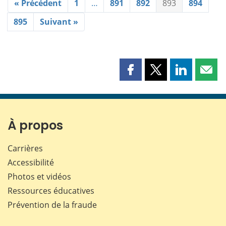
« Précédent
1
…
891
892
893
894
895
Suivant »
Partager
Partager
Partager
Part
cette
cette
cette
cette
page
page
page
page
sur
sur
sur
par
Facebook
X
LinkedIn
courr
À propos
Carrières
Accessibilité
Photos et vidéos
Ressources éducatives
Prévention de la fraude