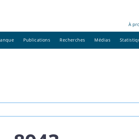
À pr
 banque
Publications
Recherches
Médias
Statisti