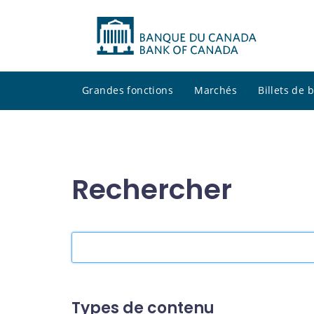
Grandes fonctions
Marchés
Billets de
Rechercher
Rechercher
dans
le
site
Types de contenu